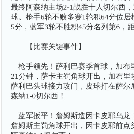
最终阿森纳主场2-1战胜十人切尔西
球。枪手6轮不败多赛1轮积64分位居
5分，蓝军3轮不胜积45分名列第6，
【比赛关键事件】
枪手领先！萨利巴赛季首球，加布
21分钟，萨卡主罚角球开出，加布里
萨利巴头球接力攻门，皮球打在萨尔
森纳1-0切尔西！
蓝军扳平！詹姆斯造因卡皮耶乌龙！第
詹姆斯主罚角球开出，因卡皮耶前点