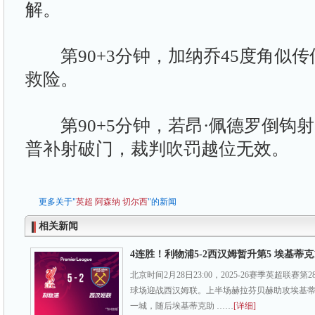
解。
第90+3分钟，加纳乔45度角似传
救险。
第90+5分钟，若昂·佩德罗倒钩
普补射破门，裁判吹罚越位无效。
更多关于"
英超
阿森纳
切尔西
"的新闻
相关新闻
4连胜！利物浦5-2西汉姆暂升第5 埃基蒂克
北京时间2月28日23:00，2025-26赛季英超联
球场迎战西汉姆联。上半场赫拉芬贝赫助攻埃基
一城，随后埃基蒂克助 ……
[详细]