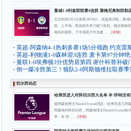
曼城1-0利兹联联赛4连胜 塞梅尼奥制胜勒
北京时间3月1日凌晨1时30分，英超第28轮，曼
联。上半场，勒温错失单刀破门良机，随后塞梅尼奥
领先利兹联。下半场双方均无建 ……
[详细]
英超-阿森纳4-1热刺多赛1场5分领跑 约克雷
英超-利物浦1-0森林迎3连胜 麦卡第97分钟
曼联1-0埃弗顿3分优势居第四 谢什科替补破
倒一爆冷胜第三！狼队2-0阿斯顿维拉取赛季
切尔西动态
哈弗茨进入对阵切尔西大名单 本·怀特没有
据阿森纳博主HandofArsenal消息，哈弗茨进
阿森纳对阵切尔西，阿森纳博主HandofArsena
单，本·怀 ……
[详细]