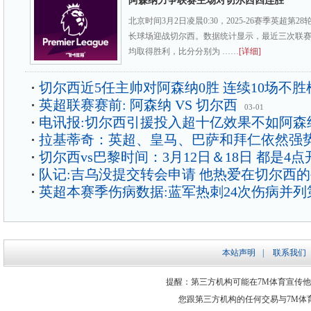
阿森纳力争联赛主场对切尔西四连胜
北京时间3月2日凌晨0:30，2025-26赛季英超第
长球场迎战切尔西。数据统计显示，最近三次联
均取得胜利，比分分别为 ……
[详细]
切尔西近5任主帅对阿森纳0胜 连续10场不胜
英超联赛赛前: 阿森纳 VS 切尔西
03-01
电讯报:切尔西引援投入超十亿效果不如阿森
拉基蒂奇：英超、皇马、巴萨和拜仁依然强
切尔西vs巴黎时间：3月12日＆18日 都是4点
队记:吉乌没提交转会申请 他热爱在切尔西
英超本赛季伤病数据:蓝军热刺24次伤病并列
本站声明
|
联系我们
提醒：第三方机构可能在7M体育宣传
您跟第三方机构的任何交易与7M体