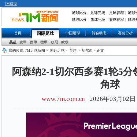
7M首页
足球比分
|
足球完场
|
足球赛程
|
足球
篮球比分
|
篮球完场
|
篮球赛程
|
篮球
首页
中国足球
转会动态
赛前分析
国际足球
英超
意甲
西甲
德甲
欧冠
欧联
您的位置:
7M足球新闻
>
国际足球
>
英超
> 切尔西 > 正文
阿森纳2-1切尔西多赛1轮5分
角球
www.7m.com.cn
2026年03月0