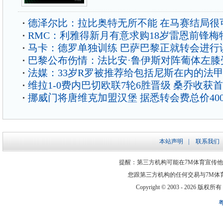
德泽尔比：拉比奥特无所不能 在马赛结局很
RMC：利雅得新月有意求购18岁雷恩前锋梅
马卡：德罗单独训练 巴萨巴黎正就转会进行
巴黎公布伤情：法比安·鲁伊斯对阵葡体左膝
法媒：33岁R罗被推荐给包括尼斯在内的法
维拉1-0费内巴切欧联7轮6胜晋级 桑乔收获
挪威门将唐维克加盟汉堡 据悉转会费总价40
本站声明
|
联系我们
提醒：第三方机构可能在7M体育宣传
您跟第三方机构的任何交易与7M体
Copyright © 2003 -
2026 版权所有 ww
粤