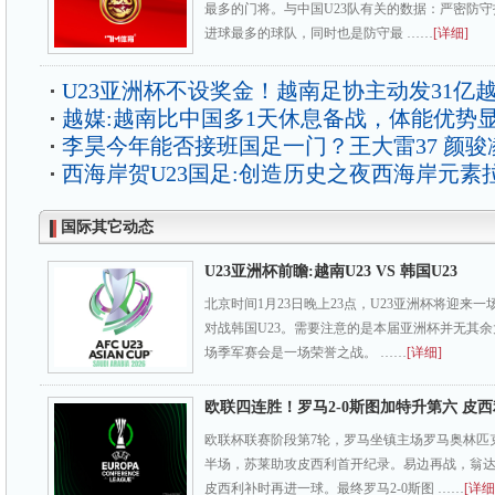
最多的门将。与中国U23队有关的数据：严密防守
进球最多的球队，同时也是防守最 ……
[详细]
U23亚洲杯不设奖金！越南足协主动发31亿
越媒:越南比中国多1天休息备战，体能优势
李昊今年能否接班国足一门？王大雷37 颜骏凌
西海岸贺U23国足:创造历史之夜西海岸元素
国际其它动态
U23亚洲杯前瞻:越南U23 VS 韩国U23
北京时间1月23日晚上23点，U23亚洲杯将迎来一
对战韩国U23。需要注意的是本届亚洲杯并无其
场季军赛会是一场荣誉之战。 ……
[详细]
欧联四连胜！罗马2-0斯图加特升第六 皮
欧联杯联赛阶段第7轮，罗马坐镇主场罗马奥林匹
半场，苏莱助攻皮西利首开纪录。易边再战，翁
皮西利补时再进一球。最终罗马2-0斯图 ……
[详细