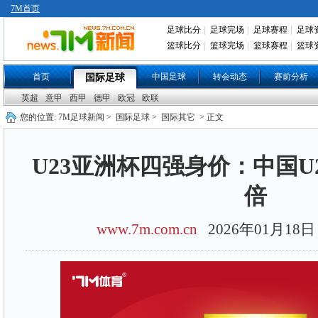
7M首页
足球比分
|
足球完场
|
足球赛程
|
足球
篮球比分
|
篮球完场
|
篮球赛程
|
篮球
首页
中国足球
转会动态
赛前分析
国际足球
英超
意甲
西甲
德甲
欧冠
欧联
您的位置:
7M足球新闻
>
国际足球
>
国际其它
> 正文
U23亚洲杯四强身价：中国U2
倍
www.7m.com.cn
2026年01月1