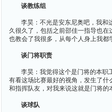
谈教练组
李昊：不光是安东尼奥吧，我和这
久很久了，包括之前邵佳一指导也在
也教会了我很多，从每个人身上我都
谈门将职责
李昊：我觉得这个是门将的本职工
有看这场比赛最好的视角，发生了什
和指挥队友，对我来说这就是门将的
谈球队