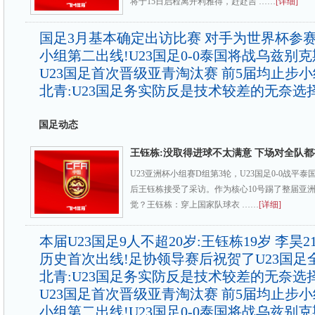
将于15日启程离开利雅得，赶赴吉 ……
[详细]
国足3月基本确定出访比赛 对手为世界杯参
小组第二出线!U23国足0-0泰国将战乌兹别
U23国足首次晋级亚青淘汰赛 前5届均止步
北青:U23国足务实防反是技术较差的无奈选
国足动态
王钰栋:没取得进球不太满意 下场对全队
U23亚洲杯小组赛D组第3轮，U23国足0-0战平泰
后王钰栋接受了采访。作为核心10号踢了整届亚
觉？王钰栋：穿上国家队球衣 ……
[详细]
本届U23国足9人不超20岁:王钰栋19岁 李昊2
历史首次出线!足协领导赛后祝贺了U23国足
北青:U23国足务实防反是技术较差的无奈选
U23国足首次晋级亚青淘汰赛 前5届均止步
小组第二出线!U23国足0-0泰国将战乌兹别