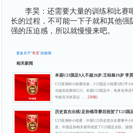
李昊：还需要大量的训练和比赛吧
长的过程，不可能一下子就和其他强
强的压迫感，所以就慢慢来吧。
更多关于"
李昊
"的新闻
相关新闻
本届U23国足9人不超20岁:王钰栋19岁 李昊
U23亚洲杯小组赛结束，U23国足小组赛1胜2平小
乌兹别克斯坦U23。本届U23国足中，有多名球员年
年龄在20岁及以 ……
[详细]
历史首次出线!足协领导赛后祝贺了U23国
U23亚洲杯小组赛，中国U23历史首次在赛事中
道，中国足协相关领导祝贺了U23国足全队。据报