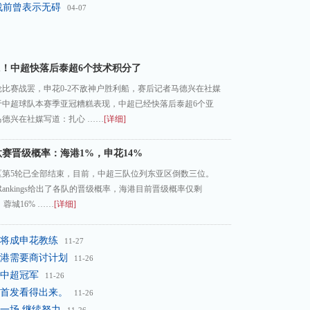
战前曾表示无碍
04-07
1！中超快落后泰超6个技术积分了
比赛战罢，申花0-2不敌神户胜利船，赛后记者马德兴在社媒
于中超球队本赛季亚冠糟糕表现，中超已经快落后泰超6个亚
德兴在社媒写道：扎心 ……
[详细]
赛晋级概率：海港1%，申花14%
区第5轮已全部结束，目前，中超三队位列东亚区倒数三位。
yRankings给出了各队的晋级概率，海港目前晋级概率仅剩
，蓉城16% ……
[详细]
将成申花教练
11-27
海港需要商讨计划
11-26
中超冠军
11-26
，首发看得出来。
11-26
一场 继续努力