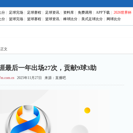
比分
|
足球完场
|
足球赛程
|
足球资讯
|
资料库
|
免费调用
|
APP下载
|
2026世界杯
比分
|
篮球完场
|
篮球赛程
|
篮球资讯
|
棒球比分
|
美式足球比分
|
网球比分
转会动态
赛前分析
7M制造
赛事推介
足球情报
 正文
涯最后一年出场27次，贡献9球3助
m.com.cn
2025年11月27日 来源：直播吧