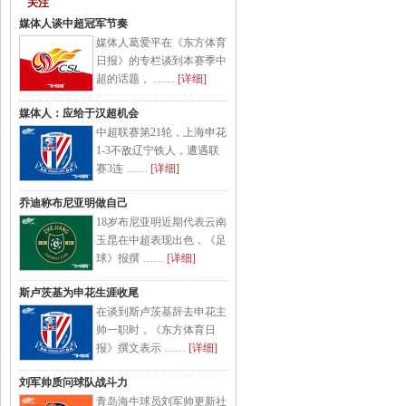
关注
媒体人谈中超冠军节奏
媒体人葛爱平在《东方体育
日报》的专栏谈到本赛季中
超的话题， ……
[详细]
媒体人：应给于汉超机会
中超联赛第21轮，上海申花
1-3不敌辽宁铁人，遭遇联
赛3连 ……
[详细]
乔迪称布尼亚明做自己
18岁布尼亚明近期代表云南
玉昆在中超表现出色，《足
球》报撰 ……
[详细]
斯卢茨基为申花生涯收尾
在谈到斯卢茨基辞去申花主
帅一职时，《东方体育日
报》撰文表示 ……
[详细]
刘军帅质问球队战斗力
青岛海牛球员刘军帅更新社