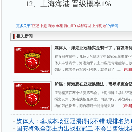
12、上海海港 晋级概率1%
更多关于"
亚冠
中超
海港
申花
蔚山HD
成都蓉城
上海海港
"的新闻
相关新闻
媒体人：海港亚冠确实是躺平了，首发看
在直播连线中，几位大V聊到了中超冠军海港在亚
体人丰臻表示，海港如果以主力应战肯定能够击败
强队，或者是冠军级别强队，就是到了 ……
[详细]
沪媒：海港想在亚冠换活法，需寻求更合
亚冠精英联赛小组赛第五轮，上海海港主场1-3不
撰文认为，海港缺板凳深度。内战内行、外战外
场的强烈反差，源自穆斯卡特激进足球 ……
[详细]
媒体人：蓉城本场亚冠踢得很不错 现排名第1
国安将派全部主力出战亚冠二 不会出售法比