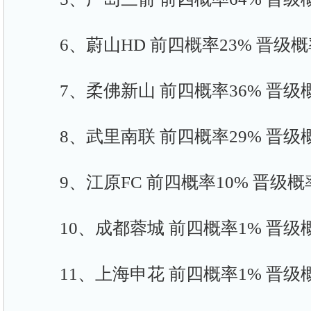
6、蔚山HD 前四概率23% 晋级概
7、柔佛新山 前四概率36% 晋级概
8、武里南联 前四概率29% 晋级概
9、江原FC 前四概率10% 晋级概率
10、成都蓉城 前四概率1% 晋级概
11、上海申花 前四概率1% 晋级概