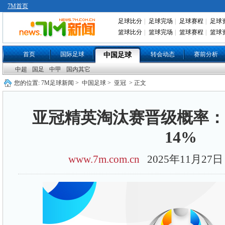
7M首页
足球比分
|
足球完场
|
足球赛程
|
足球
篮球比分
|
篮球完场
|
篮球赛程
|
篮球
首页
国际足球
转会动态
赛前分析
中国足球
中超
国足
中甲
国内其它
您的位置:
7M足球新闻
>
中国足球
>
亚冠
> 正文
亚冠精英淘汰赛晋级概率：
14%
www.7m.com.cn
2025年11月2