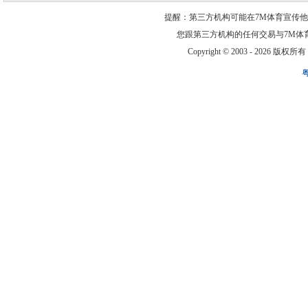
提醒：第三方机构可能在7M体育宣传
您跟第三方机构的任何交易与7M体
Copyright © 2003 -
2026 版权所有 ww
粤