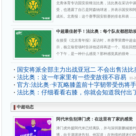
北青体育专访国安前锋法比奥，法比奥在采访中
受，也透露了自己是阿森纳球迷，并表示国安和
成长。北青报：这个赛季国安联赛的排名和表 …
中超最佳射手！法比奥：每个队友都想助
在接受《北京青年报》采访时，本赛季荣膺中超
示，杨立瑜登场时告诉他还得再进一个。现在回
个下午，是一种什么感觉？那种感觉真的很奇 …
国安将派全部主力出战亚冠二 不会出售法比
法比奥：这一年家里有一些变故很不容易
11-
官方:法比奥·卡瓦略膝盖前十字韧带受伤将
法比奥：仔细看看右膝，你就会知道我付出
中超动态
阿代米告别津门虎：在这里有了家的感觉
津门虎外援阿代米已经离队，并与深圳新鹏城签
博，向天津球迷告别。他写道：在热情的球迷们