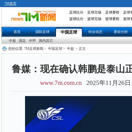
7M首页
足球比分
|
足球完场
|
足球赛程
|
足球
篮球比分
|
篮球完场
|
篮球赛程
|
篮球
首页
国际足球
转会动态
赛前分析
中国足球
中超
国足
中甲
国内其它
您的位置:
7M足球新闻
>
中国足球
>
中超
> 正文
鲁媒：现在确认韩鹏是泰山
www.7m.com.cn
2025年11月2