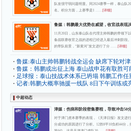
队攻强守弱问题明显。同2024赛季一样，泰山队2
名。积分方面，上赛季是1 ……
[详细]
鲁媒：韩鹏最大优势在威望，收官战表现
11月20日，山东泰山队在代理主帅韩鹏的带领下
备战联赛收官之战的进程已经进入最后冲刺阶段
的带队前景，“新黄河”发文进行了分 ……
[详细]
鲁媒:泰山主帅韩鹏转战全运会 缺席下轮对
鲁媒：韩鹏或出征上海 泰山战申花有取胜可
足球报：泰山技战术体系已坍塌 韩鹏工作任
记者:韩鹏大概率驰援一线队 8日下午训练或
中超动态
津媒：伤病和阶段密集赛程，导致冲击50
对于津门虎本赛季的表现，《天津日报》发文进行
分成功的原因进行了分析。12胜8平10负积44分
第6位，这是天津津门虎队20 ……
[详细]