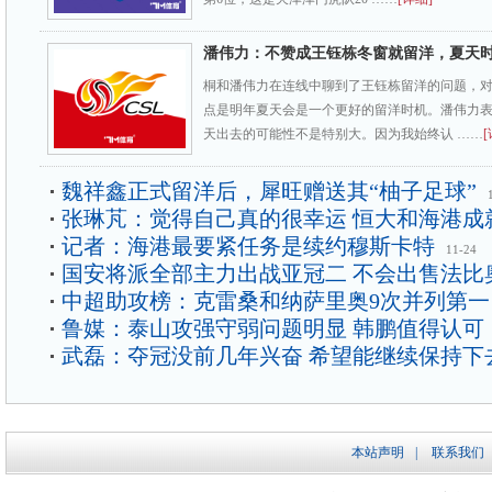
潘伟力：不赞成王钰栋冬窗就留洋，夏天
桐和潘伟力在连线中聊到了王钰栋留洋的问题，
点是明年夏天会是一个更好的留洋时机。潘伟力
天出去的可能性不是特别大。因为我始终认 ……
[
魏祥鑫正式留洋后，犀旺赠送其“柚子足球”
张琳芃：觉得自己真的很幸运 恒大和海港成
记者：海港最要紧任务是续约穆斯卡特
11-24
国安将派全部主力出战亚冠二 不会出售法比
中超助攻榜：克雷桑和纳萨里奥9次并列第一
鲁媒：泰山攻强守弱问题明显 韩鹏值得认可
武磊：夺冠没前几年兴奋 希望能继续保持下
本站声明
|
联系我们