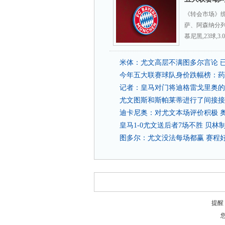
《转会市场》
萨、阿森纳分列
慕尼黑,23球,3
米体：尤文高层不满图多尔言论 
今年五大联赛球队身价跌幅榜：药厂
记者：皇马对门将迪格雷戈里奥的
尤文图斯和斯帕莱蒂进行了间接接
迪卡尼奥：对尤文本场评价积极 
皇马1-0尤文送后者7场不胜 贝林
图多尔：尤文没法每场都赢 赛程
提醒