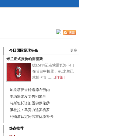
今日国际足球头条
更多
米兰正式报价帕雷德斯
据ESPN记者埃雷瓦洛·马丁
在节目中披露，AC米兰已
就博卡青 ……
[详细]
加拉塔萨雷转追德布劳内
本纳塞尔发文告别米兰
马斯坦托诺加盟佛罗伦萨
佩杜拉：马竞力追罗梅罗
利物浦认定阿劳霍优质补强
热点推荐