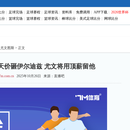
比分
|
足球完场
|
足球赛程
|
足球资讯
|
资料库
|
免费调用
|
APP下载
|
2026世界杯
比分
|
篮球完场
|
篮球赛程
|
篮球资讯
|
棒球比分
|
美式足球比分
|
网球比分
转会动态
赛前分析
7M制造
赛事推介
足球情报
 尤文图斯 > 正文
天价砸伊尔迪兹 尤文将用顶薪留他
m.com.cn
2025年10月26日 来源：直播吧