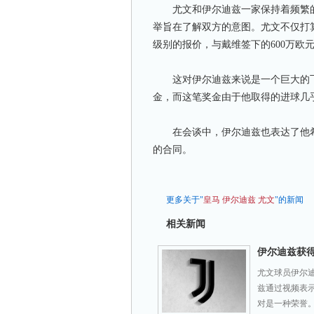
尤文和伊尔迪兹一家保持着频繁的
举旨在了解双方的意图。尤文不仅打
级别的报价，与戴维签下的600万欧
这对伊尔迪兹来说是一个巨大的飞跃
金，而这笔奖金由于他取得的进球几
在会谈中，伊尔迪兹也表达了他希
的合同。
更多关于"
皇马
伊尔迪兹
尤文
"的新闻
相关新闻
伊尔迪兹获
尤文球员伊尔迪
兹通过视频表
对是一种荣誉。