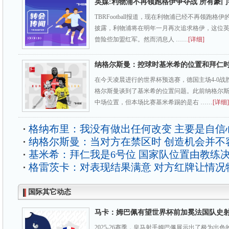
英媒:利物浦不再领跑格伊争夺战 所有豪
TBRFootball报道，现在利物浦已经不再领跑
披露，利物浦将在明年一月再次追求格伊，这位
曾险些加盟红军。然而消息人 ……
[详细]
纳格尔斯曼：控球时基米希的位置和拜仁
在今天凌晨进行的世界杯预选赛，德国主场4-0战
格尔斯曼谈到了基米希的位置问题。此前纳格尔
中场位置，但本场比赛基米希踢的是右 ……
[详细]
格纳布里：我没有做出任何改变 主要是自信
纳格尔斯曼：当对方在禁区时 创造机会并不
基米希：拜仁我是6号位 国家队位置由教练
格雷茨卡：对表现结果满意 对方红牌让情况
国际其它动态
马卡：姆巴佩有望世界杯前加冕法国队史
2025-26赛季，皇马射手姆巴佩展示出了极为出