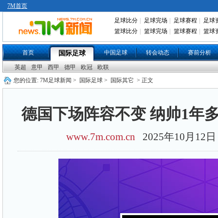
7M首页
足球比分
|
足球完场
|
足球赛程
|
足球
篮球比分
|
篮球完场
|
篮球赛程
|
篮球
首页
中国足球
转会动态
赛前分析
国际足球
英超
意甲
西甲
德甲
欧冠
欧联
您的位置:
7M足球新闻
>
国际足球
>
国际其它
> 正文
德国下场阵容不变 纳帅1年
www.7m.com.cn
2025年10月1