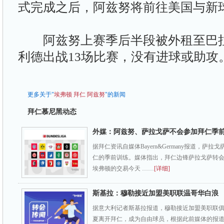
式完成之后，阿兹努将前往美国与新
阿兹努上赛季后半段被外租至巴拉
利德出战13场比赛，没有进球或助攻
更多关于"
埃弗顿
拜仁
阿兹努
"的新闻
拜仁慕尼黑动态
外媒：阿兹努、萨拉戈萨不会参加拜仁季
据拜仁资讯自媒体Bayern&Germany报道，萨
仁的季前训练。媒体指出，拜仁边锋萨拉戈萨转
埃弗顿的交易今天 ……
[详细]
斯基拉：穆勒接近加盟美职联温哥华白浪
据意大利记者斯基拉报道，穆勒接近加盟美职联
夏离开拜仁，成为自由球员，根据此前媒体的报