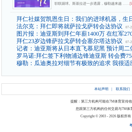
职联踢球。斯基拉进一步透露，穆勒越来越 ……
[
拜仁社媒贺凯恩生日：我们的进球机器，生
法尔克：拜仁即将就萨拉戈萨转会达协议
07-
图片报：迪亚斯到拜仁年薪1400万 在红军27
拜仁23岁边锋萨拉戈萨转会塞尔塔达协议
07-
记者：迪亚斯将从日本直飞慕尼黑 预计周二
罗马诺:拜仁签下利物浦边锋迪亚斯 转会费75
穆勒：瓜迪奥拉对细节有极致的追求 我很适
本站声明
|
联系我们
提醒：第三方机构可能在7M体育宣传
您跟第三方机构的任何交易与7M体
Copyright © 2003 -
2026 版权所有 ww
粤