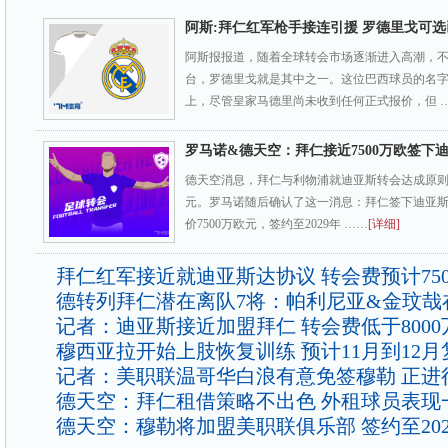
阿斯:拜仁红军枪手接连引援 罗德里戈可
阿斯报报道，随着全球转会市场逐渐进入高潮，
台，罗德里戈就是其中之一。这位巴西球员的名
上，尽管皇家马德里尚未收到任何正式报价，但 
罗马诺&德天空：拜仁接近7500万欧签下
德天空消息，拜仁与利物浦就迪亚斯转会达成原则性
元。罗马诺随后确认了这一消息：拜仁签下迪亚
价7500万欧元，签约至2029年 ……
[详细]
拜仁红军接近就迪亚斯达协议 转会费预计750
德转列拜仁潜在离队7将：帕利尼亚&金玟哉
记者：迪亚斯接近加盟拜仁 转会费低于8000
穆西亚拉开始上肢恢复训练 预计11月到12月
记者：美职联温哥华白浪有意免签穆勒 正进
德天空：拜仁租借策略不出色 外租球员表现
德天空：穆勒将加盟美职联俱乐部 签约至202