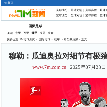
7M首页
足球比分
|
足球完场
|
足球赛程
|
足球
篮球比分
|
篮球完场
|
篮球赛程
|
篮球
首页
中国足球
转会动态
赛前分析
国际足球
英超
意甲
西甲
德甲
欧冠
欧联
您的位置:
7M足球新闻
>
国际足球
>
德甲
> 拜仁慕尼黑 > 正文
穆勒：瓜迪奥拉对细节有极致
www.7m.com.cn
2025年07月2