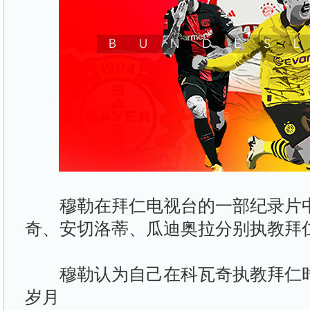
穆勒在拜仁电视台的一部纪录片中
奇、安切洛蒂、瓜迪奥拉分别执教拜
穆勒认为自己在科瓦奇执教拜仁时
岁月