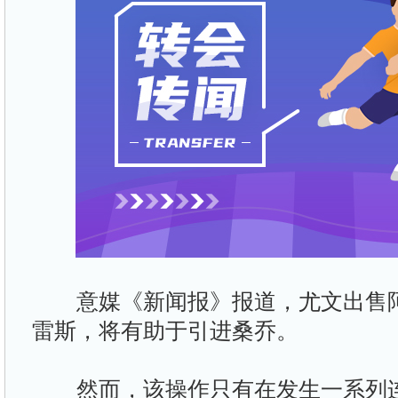
意媒《新闻报》报道，尤文出售阿
雷斯，将有助于引进桑乔。
然而，该操作只有在发生一系列连