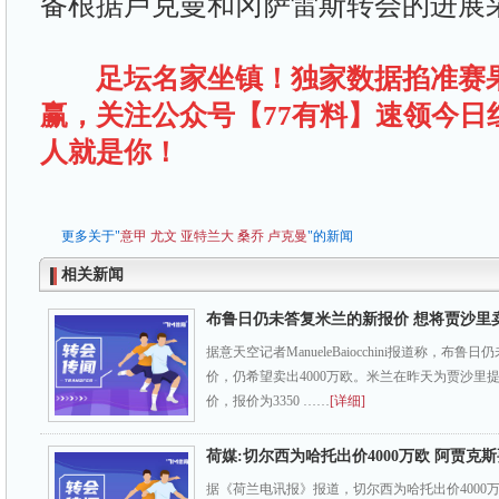
备根据卢克曼和冈萨雷斯转会的进展
足坛名家坐镇！独家数据掐准赛果
赢，关注公众号【77有料】速领今日
人就是你！
更多关于"
意甲
尤文
亚特兰大
桑乔
卢克曼
"的新闻
相关新闻
布鲁日仍未答复米兰的新报价 想将贾沙里
据意天空记者ManueleBaiocchini报道称，布
价，仍希望卖出4000万欧。米兰在昨天为贾沙里
价，报价为3350 ……
[详细]
荷媒:切尔西为哈托出价4000万欧 阿贾克
据《荷兰电讯报》报道，切尔西为哈托出价4000