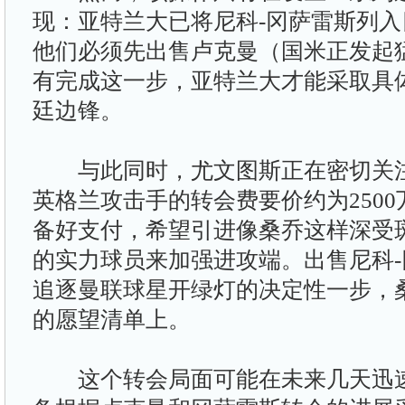
现：亚特兰大已将尼科-冈萨雷斯列
他们必须先出售卢克曼（国米正发起
有完成这一步，亚特兰大才能采取具
廷边锋。
与此同时，尤文图斯正在密切关注
英格兰攻击手的转会费要价约为250
备好支付，希望引进像桑乔这样深受
的实力球员来加强进攻端。出售尼科
追逐曼联球星开绿灯的决定性一步，
的愿望清单上。
这个转会局面可能在未来几天迅速