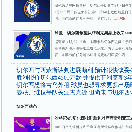
据伦敦足球网报道称，切尔西全队将在8月4日恢
7月13日周日的世俱杯决赛中以3-0击败巴黎圣日
假。切尔西的许多竞争对手早在7月 ……
[详细]
球报：切尔西希望从菲利克斯身上收回400
据葡媒《球报》报道，本菲卡与切尔西之间关于
菲利克斯越来越接近重返老东家。为了让菲利克
赛，本菲卡的任务是迅速并肯定地回应切尔西 …
切尔西与西蒙斯谈判进展顺利 预计很快谈妥
胜利报价切尔西4500万欧 并提供菲利克斯3
切尔西想将吉乌外租 球员也想寻求更多出场
曼联、维拉等队关注杰克逊 但尚未与切尔西
切尔西动态
沙特记者:切尔西收到胜利对库库雷利亚正
继昨日率先爆料库库雷利亚有望转会利雅得胜利