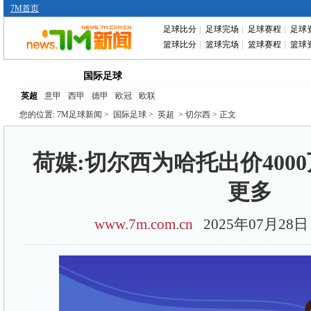
7M首页
足球比分
|
足球完场
|
足球赛程
|
足球
篮球比分
|
篮球完场
|
篮球赛程
|
篮球
首页
中国足球
转会动态
赛前分析
国际足球
英超
意甲
西甲
德甲
欧冠
欧联
您的位置:
7M足球新闻
>
国际足球
>
英超
> 切尔西 > 正文
荷媒:切尔西为哈托出价400
更多
www.7m.com.cn
2025年07月2