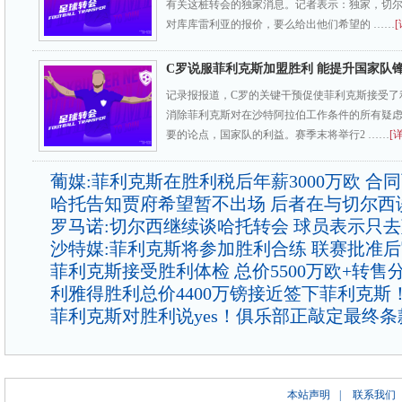
有关这桩转会的独家消息。记者表示：独家，切
对库库雷利亚的报价，要么给出他们希望的 ……
[
C罗说服菲利克斯加盟胜利 能提升国家队
记录报报道，C罗的关键干预促使菲利克斯接受了
消除菲利克斯对在沙特阿拉伯工作条件的所有疑虑
要的论点，国家队的利益。赛季末将举行2 ……
[
葡媒:菲利克斯在胜利税后年薪3000万欧 合
哈托告知贾府希望暂不出场 后者在与切尔西
罗马诺:切尔西继续谈哈托转会 球员表示只
沙特媒:菲利克斯将参加胜利合练 联赛批准
菲利克斯接受胜利体检 总价5500万欧+转售
利雅得胜利总价4400万镑接近签下菲利克斯
菲利克斯对胜利说yes！俱乐部正敲定最终条
本站声明
|
联系我们