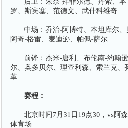
后卫：朱奈-拜菲尔德、丹索、本-
罗、斯宾塞、范德文、武什科维奇
中场：乔治-阿博特、本坦库尔、
阿奇-格雷、麦迪逊、帕佩-萨尔
前锋：杰米-唐利、布伦南-约翰逊
尔、奥多贝尔、理查利森、索兰克、
革
赛程：
北京时间7月31日19点30，vs阿
体育场