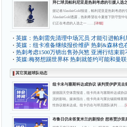
拜仁球员帕利尼亚是热刺考虑的引援人选
据记者AlasdairGold报道，帕利尼亚是热刺考虑
AlasdairGold透露，热刺希望在今夏签下防守
们正在考虑的人选之一 ……
[详细]
英媒：热刺需先清理中场冗员 才能引进帕利
英媒：纽卡准备继续报价维萨 热刺&森林也
热刺考虑1500万镑出售孙兴慜 亚洲行结束前
英媒:梅努想踢世界杯 热刺就签约可能和曼
其它英超球队动态
纽卡未与塞斯科达成协议 谈判受伊萨克去
据德国天空体育报道，纽卡尚未与塞斯科达成协
况的影响。媒体指出，纽卡尚未与莱比锡前锋塞
性协议都未达成。纽卡仍在与球员团队谈判 ……
[
布鲁日仍未答复米兰的新报价 想将贾沙里