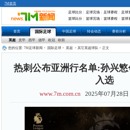
7M首页
足球比分
|
足球完场
|
足球赛程
|
足球
篮球比分
|
篮球完场
|
篮球赛程
|
篮球
首页
中国足球
转会动态
赛前分析
国际足球
英超
意甲
西甲
德甲
欧冠
欧联
您的位置:
7M足球新闻
>
国际足球
>
英超
> 其它英超球队 > 正文
热刺公布亚洲行名单:孙兴慜
入选
www.7m.com.cn
2025年07月2