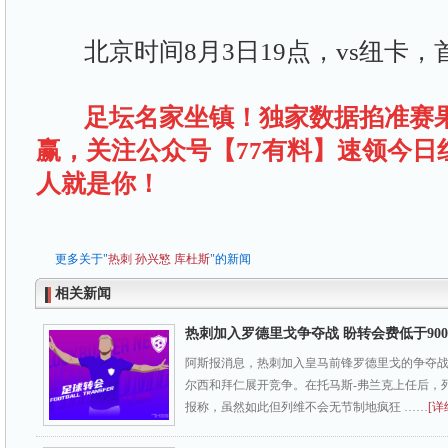
北京时间8月3日19点，vs纽卡，
足坛名家坐镇！独家数据掐准赛
赢，关注公众号【77有料】速领今日
人就是你！
更多关于"
热刺
孙兴慜
库杜斯
"的新闻
相关新闻
热刺加入罗德里戈争夺战 盼转会费低于900
阿斯报消息，热刺加入皇马前锋罗德里戈的争夺
尔西和拜仁展开竞争。在托马斯-弗兰克上任后，
报称，虽然如此但列维不会无节制地疯狂 ……
[详