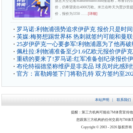
据意天空记者ManueleBaiocchini报道称，布
价，仍希望卖出4000万欧。米兰在昨天为贾沙里
价，报价为3350 ……
[详细]
罗马诺:利物浦强势追求伊萨克 报价只是时
英媒:梅努想踢世界杯 热刺就签约可能和曼
25岁伊萨克一心要参军!利物浦愿为了他再破
佩杜拉:利物浦准备至少1.6亿欧元报价伊萨克
重磅的要来了!罗马诺:红军准备创纪录报价
布伦特福德坚称维萨是非卖品 球员对此感到
官方：富勒姆签下门将勒孔特 双方签约至202
本站声明
|
联系我们
提醒：第三方机构可能在7M体育宣传
您跟第三方机构的任何交易与7M体
Copyright © 2003 -
2026 版权所有 ww