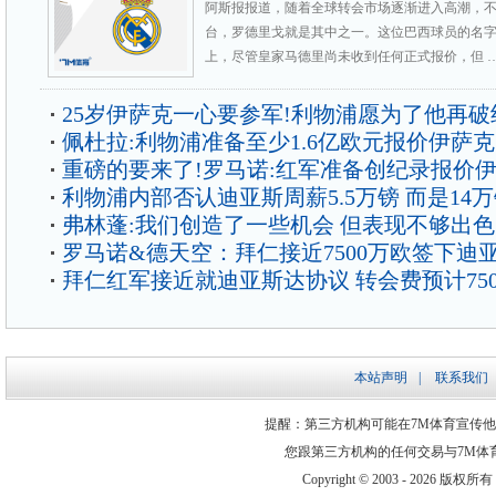
阿斯报报道，随着全球转会市场逐渐进入高潮，
台，罗德里戈就是其中之一。这位巴西球员的名
上，尽管皇家马德里尚未收到任何正式报价，但 
25岁伊萨克一心要参军!利物浦愿为了他再破
佩杜拉:利物浦准备至少1.6亿欧元报价伊萨克
重磅的要来了!罗马诺:红军准备创纪录报价
利物浦内部否认迪亚斯周薪5.5万镑 而是14
弗林蓬:我们创造了一些机会 但表现不够出色
罗马诺&德天空：拜仁接近7500万欧签下迪
拜仁红军接近就迪亚斯达协议 转会费预计750
本站声明
|
联系我们
提醒：第三方机构可能在7M体育宣传
您跟第三方机构的任何交易与7M体
Copyright © 2003 -
2026 版权所有 ww