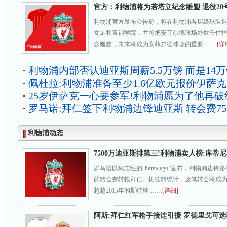
官方：利物浦将为若塔立纪念雕塑 退役20
利物浦官方发布公告称，将在利物浦各层级球队退
女足和青训学院，并将把安菲尔德球场外数千件
念雕塑，未来将成为安菲尔德球场的重要 ……
[详
利物浦内部否认迪亚斯周薪5.5万镑 而是14
佩杜拉:利物浦准备至少1.6亿欧元报价伊萨克
25岁伊萨克一心要参军!利物浦愿为了他再破
罗马诺:拜仁签下利物浦边锋迪亚斯 转会费75
利物浦动态
7500万迪亚斯排第三!利物浦卖人榜:库蒂
罗马诺以标志性的“herewego”宣布，利物浦边锋路
的转会费转投拜仁。据德转统计，这笔转会将成
超越2015年的斯特林 ……
[详细]
阿斯:拜仁红军枪手接连引援 罗德里戈可