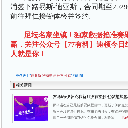
浦签下路易斯-迪亚斯，合同期至202
前往拜仁接受体检并签约。
足坛名家坐镇！独家数据掐准赛
赢，关注公众号【77有料】速领今日
人就是你！
更多关于"
迪亚斯
利物浦
伊萨克
拜仁
"的新闻
相关新闻
罗马诺:伊萨克和新月没有接触 他梦想加
罗马诺在自己最新的视频栏目中，更新了伊萨克
新月并没有进行接触。在稍早的时候，有媒体报
供了一份周薪60万镑的免税合同，利物浦 ……
[详