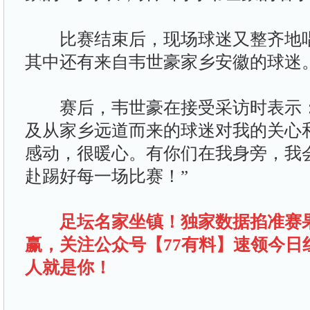
比赛结束后，现场球迷又整齐地唱
其中还有来自韦世豪家乡安徽的球迷
赛后，韦世豪在接受采访时表示：
及从家乡远道而来的球迷对我的关心
感动，很暖心。有你们在我身旁，我
赴踢好每一场比赛！”
足坛名家坐镇！独家数据掐准赛果
赢，关注公众号【77有料】速领今日
人就是你！