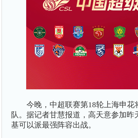
今晚，中超联赛第18轮上海申花
队。据记者甘慧报道，高天意参加昨
基可以派最强阵容出战。