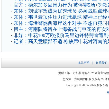
官方：德尔加多因暴力行为 被停赛5场+罚款2
东体：刘诚宇想成为优秀球员 必须战胜点球
东体：韦世豪顶住压力进球赢球 精神上已经
东体：海港警惕西海岸这个对手 不想再犯同
博主：河南队将留在上海备战与申花的再次
非媒：申花100万欧报价马里边锋特劳雷遭
记者：高天意腰部不适 将缺席申花对河南的
本站声明
|
联系我们
提醒：第三方机构可能在7M体育宣传
您跟第三方机构的任何交易与7M体
Copyright © 2003 -
2026 版权所有 ww
粤