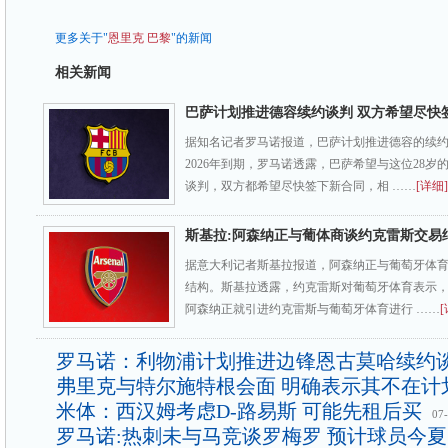
更多关于"
恩里克
巴黎
"的新闻
相关新闻
巴萨计划推进德容续约谈判 双方希望尽快
据知名记者罗马诺报道，巴萨计划推进德容的续
2026年到期，罗马诺透露，巴萨希望与这位28
谈判，双方都希望尽快签下新合同，相 ……
[详细]
斯基拉:阿森纳正与葡体商谈约克雷斯交易
据意大利记者斯基拉报道，阿森纳正与葡萄牙体
结构。斯基拉透露，约克雷斯对葡萄牙体育表示
阿森纳正就引进约克雷斯与葡萄牙体育进行 ……
[
罗马诺：利物浦计划推进边锋恩古莫哈续约
弗里克与特尔施特根会面 明确表示其不在计
米体：西汉姆考虑D-路易斯 可能先租后买
07
罗马诺:热刺未与马竞谈罗梅罗 预计球员今