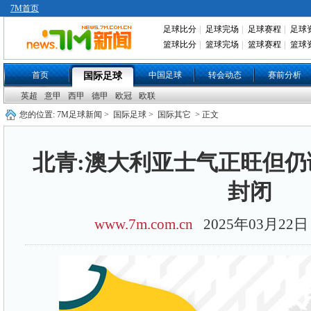
7M首页
足球比分
|
足球完场
|
足球赛程
|
足球
篮球比分
|
篮球完场
|
篮球赛程
|
篮球
首页
中国足球
转会动态
赛前分析
国际足球
英超
意甲
西甲
德甲
欧冠
欧联
您的位置:
7M足球新闻
>
国际足球
>
国际其它
> 正文
北青:澳大利亚士气正旺但仍
封闭
www.7m.com.cn
2025年03月2