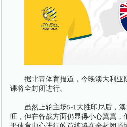
据北青体育报道，今晚澳大利亚队
课将全封闭进行。
虽然上轮主场5-1大胜印尼后，澳
旺，但在备战方面仍显得小心翼翼，他
平体育中心进行的首练将在全封闭环