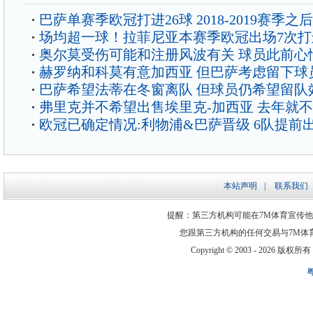
巴萨单赛季欧冠打进26球 2018-2019赛季之
场均超一球！拉菲尼亚本赛季欧冠出场7次打
奥尔莫受伤可能和注册风波有关 球员此前心
赫罗纳和科莫有意加西亚 但巴萨考虑留下球
巴萨希望法蒂在冬窗离队 但球员仍希望留队
弗里克并不希望出售埃里克-加西亚 去年就
欧冠已确定情况:利物浦&巴萨晋级 6队提前
本站声明
|
联系我们
提醒：第三方机构可能在7M体育宣传
您跟第三方机构的任何交易与7M体
Copyright © 2003 -
2026 版权所有 ww
粤