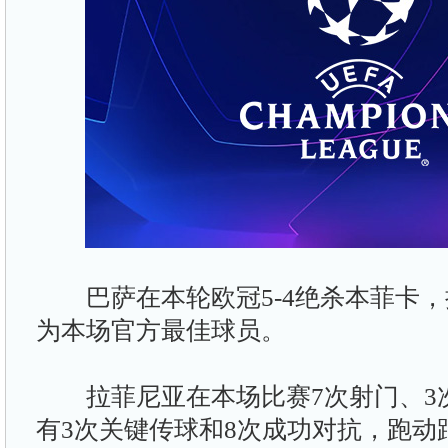
巴萨在本轮欧冠5-4绝杀本菲卡，
为本场官方最佳球员。
拉菲尼亚在本场比赛7次射门、3次
有3次关键传球和8次成功对抗，跑动距