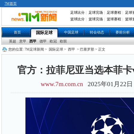
7M首页
足球比分
|
足球完场
|
足球赛程
|
足球
篮球比分
|
篮球完场
|
篮球赛程
|
篮球
首页
中国足球
转会动态
赛前分析
国际足球
英超
意甲
西甲
德甲
欧冠
欧联
您的位置:
7M足球新闻
>
国际足球
>
西甲
> 巴塞罗那 > 正文
官方：拉菲尼亚当选本菲卡
www.7m.com.cn
2025年01月2