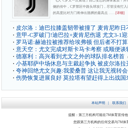
“飞人”C罗又一次展现了自己变态的身体素质！开
侧的传中，C罗禁区中路头球攻门，尽管没有打入
的高度比对方门将伸出胳膊的最高点 ……
[详细]
皮尔洛：迪巴拉膝盖韧带被撞了 麦肯尼昨日
意甲-C罗破门!迪巴拉+麦肯尼伤退 尤文3-1迎
罗马诺:赫迪拉被推荐给埃弗顿 但后者不打
意天空：尤文完成对斯卡马卡考察 或顺便谈
德塞利：高兴看到尤文之外的球队排名榜首
小基耶萨中场休息与主裁起争执 被皮尔洛拉
夸神回绝尤文兴趣:我爱桑普 这让我无视转
伤势恢复进展良好 莫拉塔有望赶得上出战国
本站声明
|
联系我们
提醒：第三方机构可能在7M体育宣传
您跟第三方机构的任何交易与7M体