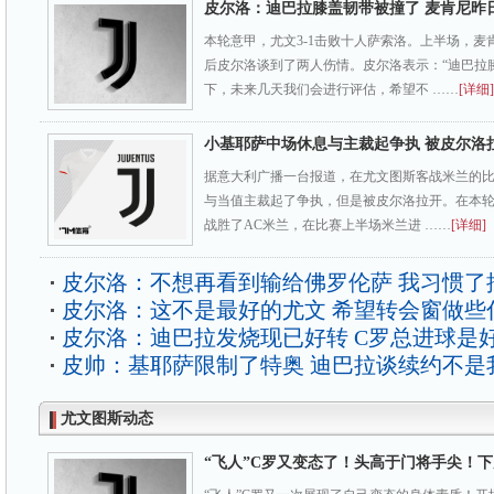
皮尔洛：迪巴拉膝盖韧带被撞了 麦肯尼昨
本轮意甲，尤文3-1击败十人萨索洛。上半场，麦
后皮尔洛谈到了两人伤情。皮尔洛表示：“迪巴拉
下，未来几天我们会进行评估，希望不 ……
[详细]
小基耶萨中场休息与主裁起争执 被皮尔洛
据意大利广播一台报道，在尤文图斯客战米兰的
与当值主裁起了争执，但是被皮尔洛拉开。在本轮意
战胜了AC米兰，在比赛上半场米兰进 ……
[详细]
皮尔洛：不想再看到输给佛罗伦萨 我习惯了
皮尔洛：这不是最好的尤文 希望转会窗做些
皮尔洛：迪巴拉发烧现已好转 C罗总进球是
皮帅：基耶萨限制了特奥 迪巴拉谈续约不是
尤文图斯动态
“飞人”C罗又变态了！头高于门将手尖！下