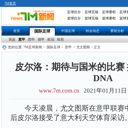
7M首页
足球比分
|
足球完场
|
足球赛程
|
足球
篮球比分
|
篮球完场
|
篮球赛程
|
篮球
首页
中国足球
转会动态
赛前分析
国际足球
英超
意甲
西甲
德甲
欧冠
欧联
您的位置:
7M足球新闻
>
国际足球
>
意甲
> 尤文图斯 > 正文
皮尔洛：期待与国米的比赛
DNA
www.7m.com.cn
2021年01月11
今天凌晨，尤文图斯在意甲联赛中3
后皮尔洛接受了意大利天空体育采访