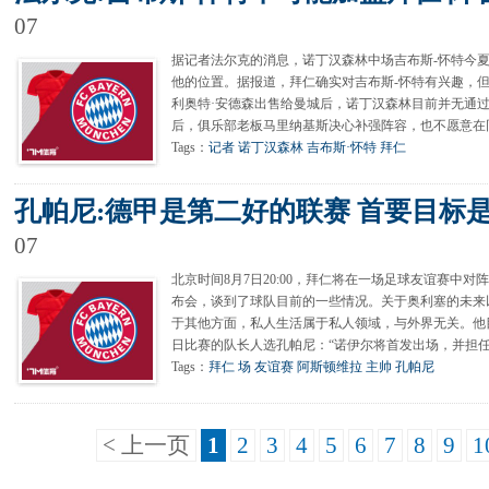
07
据记者法尔克的消息，诺丁汉森林中场吉布斯-怀特今
他的位置。据报道，拜仁确实对吉布斯-怀特有兴趣，但
利奥特·安德森出售给曼城后，诺丁汉森林目前并无通
后，俱乐部老板马里纳基斯决心补强阵容，也不愿意在
Tags：
记者
诺丁汉森林
吉布斯·怀特
拜仁
孔帕尼:德甲是第二好的联赛 首要目标
07
北京时间8月7日20:00，拜仁将在一场足球友谊赛中
布会，谈到了球队目前的一些情况。关于奥利塞的未来
于其他方面，私人生活属于私人领域，与外界无关。他
日比赛的队长人选孔帕尼：“诺伊尔将首发出场，并担任
Tags：
拜仁
场
友谊赛
阿斯顿维拉
主帅
孔帕尼
< 上一页
1
2
3
4
5
6
7
8
9
1