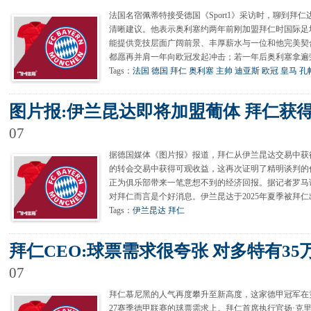
法国名宿佩蒂特接受德国《Sport1》采访时，聊到拜仁
清晰建议。他表示奥利塞约两年前刚加盟拜仁时国际足
能提供竞技层面广阔前景、丰厚薪水与一位和他完美契
都愿再并肩一年向欧冠发起冲击；若一年后奥利塞拿遍
Tags：
法国
德国
拜仁
奥利塞
主帅
迪亚斯
欧冠
皇马
孔
图片报:伊兰昆达即将加盟葡体 拜仁获
07
据德国媒体《图片报》报道，拜仁从伊兰昆达交易中获得6
的转会交易中获得可观收益，这再次证明了精明谈判的
正为俱乐部带来一笔意想不到的经济回报。据记者罗马
对拜仁而言是个好消息。伊兰昆达于2025年夏季被拜仁
Tags：
伊兰昆达
拜仁
拜仁CEO:球票需求很夸张 对多特有35
07
拜仁慕尼黑的人气再度攀升至新高度，这家德甲冠军在竞
27赛季德甲联赛的球票需求上。拜仁首席执行官扬·克