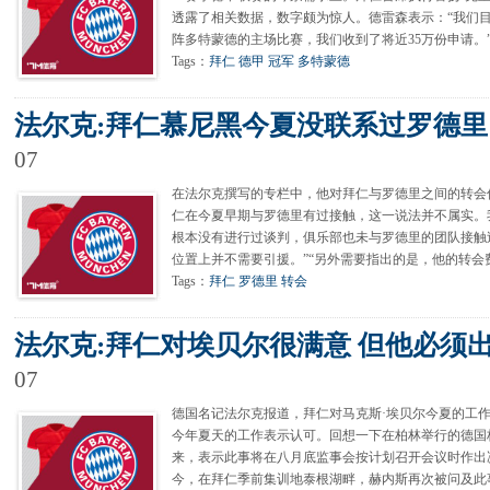
透露了相关数据，数字颇为惊人。德雷森表示：“我们
阵多特蒙德的主场比赛，我们收到了将近35万份申请。”
Tags：
拜仁
德甲
冠军
多特蒙德
法尔克:拜仁慕尼黑今夏没联系过罗德里
07
在法尔克撰写的专栏中，他对拜仁与罗德里之间的转会
仁在今夏早期与罗德里有过接触，这一说法并不属实。
根本没有进行过谈判，俱乐部也未与罗德里的团队接触
位置上并不需要引援。”“另外需要指出的是，他的转会
Tags：
拜仁
罗德里
转会
法尔克:拜仁对埃贝尔很满意 但他必须
07
德国名记法尔克报道，拜仁对马克斯·埃贝尔今夏的工作
今年夏天的工作表示认可。回想一下在柏林举行的德国
来，表示此事将在八月底监事会按计划召开会议时作出
今，在拜仁季前集训地泰根湖畔，赫内斯再次被问及此