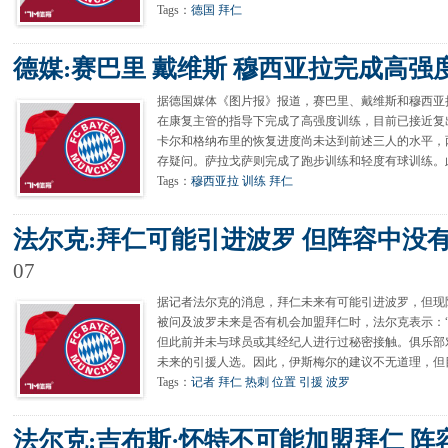
Tags：
德国
拜仁
德媒:赛巴里 戴维斯 穆西亚拉完成高强
据德国媒体《图片报》报道，赛巴里、戴维斯和穆西亚
在康复主管的指导下完成了高强度训练，目前已接近复
卡尔和格纳布里的恢复进度尚未达到前述三人的水平，
存疑问。萨拉戈萨则完成了跑步训练和轻度有球训练。
Tags：
穆西亚拉
训练
拜仁
法尔克:拜仁可能引进波罗 但阵容中没
07
据记者法尔克的消息，拜仁未来有可能引进波罗，但现
被问及波罗未来是否有机会加盟拜仁时，法尔克表示：
但此前并未与球员或其经纪人进行过秘密接触。俱乐部
未来的引援人选。因此，伊斯梅尔的建议不无道理，但
Tags：
记者
拜仁
热刺
位置
引援
波罗
法尔克:吉布斯·怀特不可能加盟拜仁 阵