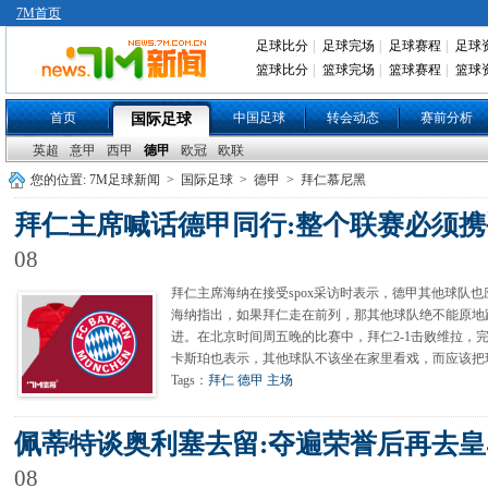
7M首页
足球比分
|
足球完场
|
足球赛程
|
足球
篮球比分
|
篮球完场
|
篮球赛程
|
篮球
首页
中国足球
转会动态
赛前分析
国际足球
英超
意甲
西甲
德甲
欧冠
欧联
您的位置:
7M足球新闻
>
国际足球
>
德甲
>
拜仁慕尼黑
拜仁主席喊话德甲同行:整个联赛必须携
08
拜仁主席海纳在接受spox采访时表示，德甲其他球队
海纳指出，如果拜仁走在前列，那其他球队绝不能原地
进。在北京时间周五晚的比赛中，拜仁2-1击败维拉，
卡斯珀也表示，其他球队不该坐在家里看戏，而应该把
Tags：
拜仁
德甲
主场
佩蒂特谈奥利塞去留:夺遍荣誉后再去皇
08