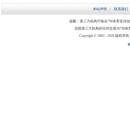
本站声明
|
联系我们
提醒：第三方机构可能在7M体育宣传
您跟第三方机构的任何交易与7M体
Copyright © 2003 -
2026 版权所有 ww
粤