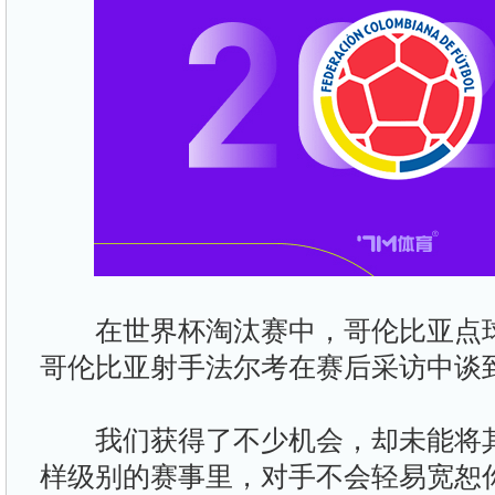
在世界杯淘汰赛中，哥伦比亚点球
哥伦比亚射手法尔考在赛后采访中谈
我们获得了不少机会，却未能将其
样级别的赛事里，对手不会轻易宽恕