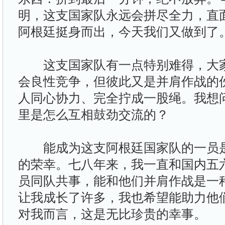
明，这支国家队永远会拼尽全力，直
阿根廷挺身而出，今天我们又做到了
这支国家队有一点特别难得，大家
会良性竞争，但彼此又是并肩作战的
人同心协力、完全拧成一股绳。我想
里是怎么互相鼓劲交流的？
能成为这支阿根廷国家队的一员是
的荣幸。七八年来，我一直和国内五
员同队共事，能和他们并肩作战是一
让我成长了许多，我也希望能助力他
对我而言，这是无比珍贵的幸事。