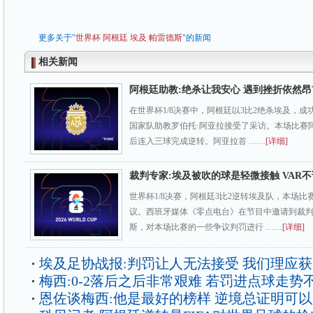
更多关于"
世界杯
阿根廷
埃及
帕雷德斯
"的新闻
相关新闻
阿根廷助教:绝杀让我安心 遇到挫折依然
在世界杯1/8决赛中，阿根廷以3比2绝杀埃及，
国家队助教罗伯托·阿亚拉接受了采访。本场比赛阿
后连入三球完成逆转。阿亚拉首 ……
[详细]
裁判专家:埃及被吹的球是轻微接触 VAR
世界杯1/8决赛，阿根廷3比2逆转埃及队，本场
议。西班牙媒体《零点电台》在节目中邀请到裁判
斯，对本场比赛的一些争议判罚进行 ……
[详细]
埃及足协战报:判罚让人无法接受 我们理应
梅西:0-2落后之后非常艰难 若罚进点球走势
恩佐谈梅西:他是最好的榜样 逆境总证明可