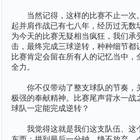
当然记得，这样的比赛不止一次。
起并肩作战已有七八年，经历过无数
为今天的比赛无疑相当疯狂，我们承
击，最终完成三球逆转，种种细节都
比赛肯定会留在所有人的记忆当中，
全力。
你不仅带动了整支球队的节奏，关
极强的奉献精神。比赛尾声背水一战
球队一定能完成逆转？
我觉得这就是我们这支队伍、这个
东西：拼到最后一分钟，绝不放弃。