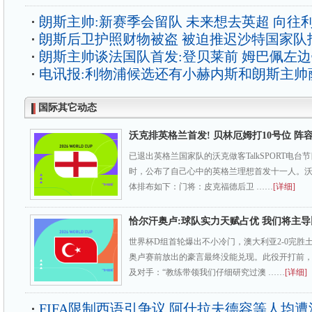
朗斯主帅:新赛季会留队 未来想去英超 向往
朗斯后卫护照财物被盗 被迫推迟沙特国家队
朗斯主帅谈法国队首发:登贝莱前 姆巴佩左
电讯报:利物浦候选还有小赫内斯和朗斯主帅
国际其它动态
沃克排英格兰首发! 贝林厄姆打10号位 阵
已退出英格兰国家队的沃克做客TalkSPORT电
时，公布了自己心中的英格兰理想首发十一人。
体排布如下：门将：皮克福德后卫 ……
[详细]
恰尔汗奥卢:球队实力天赋占优 我们将主导
世界杯D组首轮爆出不小冷门，澳大利亚2-0完胜
奥卢赛前放出的豪言最终没能兑现。此役开打前
及对手：“教练带领我们仔细研究过澳 ……
[详细]
FIFA限制西语引争议 阿什拉夫德容等人均遭