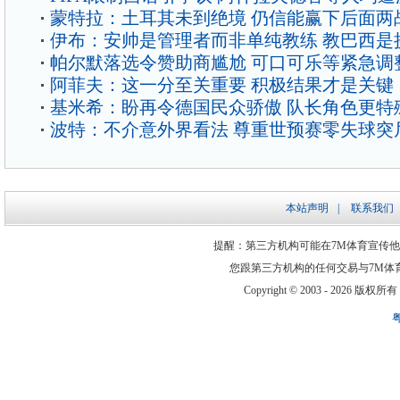
蒙特拉：土耳其未到绝境 仍信能赢下后面两
伊布：安帅是管理者而非单纯教练 教巴西是
帕尔默落选令赞助商尴尬 可口可乐等紧急调
阿菲夫：这一分至关重要 积极结果才是关键
基米希：盼再令德国民众骄傲 队长角色更特
波特：不介意外界看法 尊重世预赛零失球突
本站声明
|
联系我们
提醒：第三方机构可能在7M体育宣传
您跟第三方机构的任何交易与7M体
Copyright © 2003 -
2026 版权所有 ww
粤