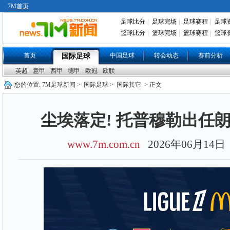
7M首页
足球比分
|
足球完场
|
足球赛程
|
足球
篮球比分
|
篮球完场
|
篮球赛程
|
篮球
首页
中国足球
转会动态
赛前分析
国际足球
英超
意甲
西甲
德甲
欧冠
欧联
您的位置:
7M足球新闻
>
国际足球
>
国际其它
> 正文
尘埃落定! 托普穆勒出任
www.7m.com.cn
2026年06月14