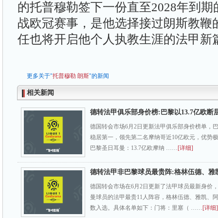
的托普穆勒签下一份直至2028年到
战欧冠赛事，是他选择接过朗斯教鞭
任也将开启他个人执教生涯的法甲新
更多关于"
托普穆勒
朗斯
"的新闻
相关新闻
德转法甲俱乐部身价榜:巴黎以13.7亿欧断
德国转会市场6月2日更新法甲俱乐部身价榜单，巴黎
稳居第一，领先第二名摩纳哥近10亿欧元，优势
巴黎圣日耳曼：13.7亿欧摩纳 ……
[详细]
德转法甲非巴黎球员最贵阵:格林伍德、雅
德国转会市场在6月2日更新了法甲球员最新身价
曼球员的法甲最贵11人阵容，格林伍德、雅凯、
数入选。具体名单如下：门将：里塞（ ……
[详细]