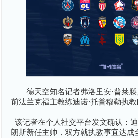
德天空知名记者弗洛里安·普莱滕
前法兰克福主教练迪诺·托普穆勒执
该记者在个人社交平台发文确认：迪
朗斯新任主帅，双方就执教事宜达成全