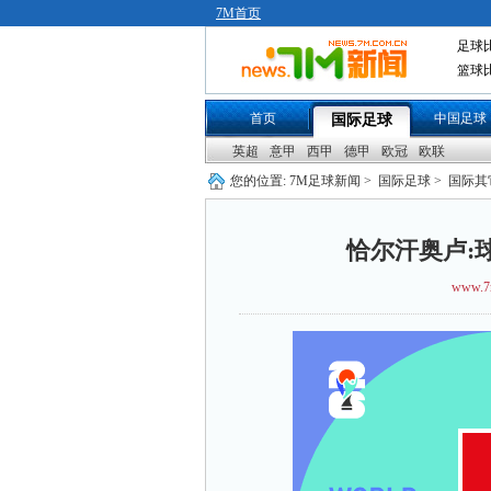
7M首页
足球
篮球
首页
中国足球
国际足球
英超
意甲
西甲
德甲
欧冠
欧联
您的位置:
7M足球新闻
>
国际足球
>
国际其
恰尔汗奥卢:
www.7