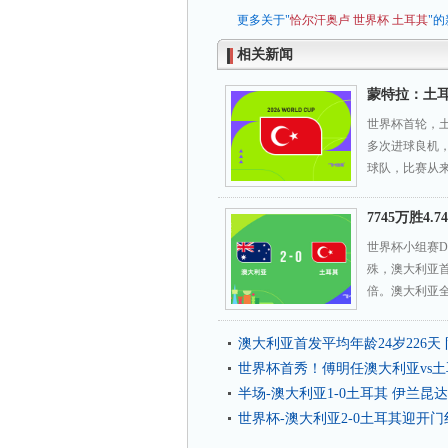
更多关于"
恰尔汗奥卢
世界杯
土耳其
"
相关新闻
蒙特拉：土
世界杯首轮，
多次进球良机
球队，比赛从来
7745万胜4
世界杯小组赛
殊，澳大利亚首
倍。澳大利亚全
澳大利亚首发平均年龄24岁226天
世界杯首秀！傅明任澳大利亚vs土
半场-澳大利亚1-0土耳其 伊兰昆
世界杯-澳大利亚2-0土耳其迎开门