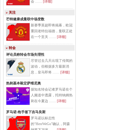
会 ……
[详细]
关注
芒特健康成曼联中场变数
新赛季英超即将揭幕，欧冠
重回老特拉福德，曼联正处
在一个至关 ……
[详细]
转会
评论员称转会市场失理性
尽管过去几天出现了传闻的
波动，但根据多方最新消
息，皇马即将 ……
[详细]
热刺基本敲定萨维尼奥
据知名转会记者罗马诺在个
人频道中透露，托特纳姆热
刺在今夏边 ……
[详细]
罗马诺:枪手签下吉马良斯
罗马诺以标志性
的“HereWeGo”确认，阿森
纳签下28岁 ……
[详细]