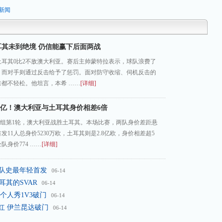
的新闻
耳其未到绝境 仍信能赢下后面两战
土耳其0比2不敌澳大利亚。赛后主帅蒙特拉表示，球队浪费了
，而对手则通过反击给予了惩罚。面对防守收缩、伺机反击的
都不轻松。他坦言，本希 ……
[详细]
.74亿！澳大利亚与土耳其身价相差6倍
D组第1轮，澳大利亚战胜土耳其。本场比赛，两队身价差距悬
发11人总身价5230万欧，土耳其则是2.8亿欧，身价相差超5
队身价774 ……
[详细]
 队史最年轻首发
06-14
耳其的SVAR
06-14
达个人秀1V3破门
06-14
红 伊兰昆达破门
06-14