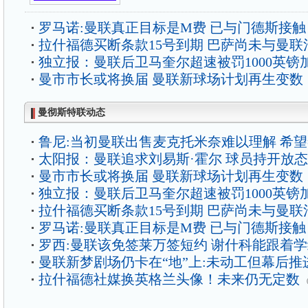
罗马诺:曼联真正目标是M费 已与门德斯接触
拉什福德买断条款15号到期 巴萨尚未与曼联
独立报：曼联后卫马奎尔超速被罚1000英镑
曼市市长或将换届 曼联新球场计划再生变数
曼彻斯特联动态
鲁尼:当初曼联出售麦克托米奈难以理解 希
太阳报：曼联追求刘易斯·霍尔 球员持开放
曼市市长或将换届 曼联新球场计划再生变数
独立报：曼联后卫马奎尔超速被罚1000英镑
拉什福德买断条款15号到期 巴萨尚未与曼联
罗马诺:曼联真正目标是M费 已与门德斯接触
罗西:曼联该免签莱万签短约 谢什科能跟着
曼联新梦剧场仍卡在“地”上:未动工但幕后推
拉什福德社媒换英格兰头像！未来仍无定数