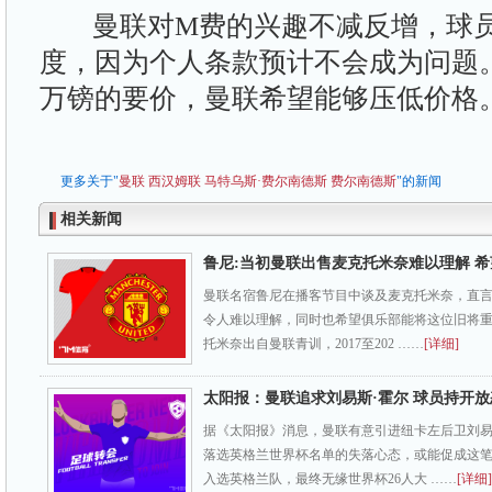
曼联对M费的兴趣不减反增，球员
度，因为个人条款预计不会成为问题。
万镑的要价，曼联希望能够压低价格
更多关于"
曼联
西汉姆联
马特乌斯·费尔南德斯
费尔南德斯
"的新闻
相关新闻
鲁尼:当初曼联出售麦克托米奈难以理解 
曼联名宿鲁尼在播客节目中谈及麦克托米奈，直
令人难以理解，同时也希望俱乐部能将这位旧将重
托米奈出自曼联青训，2017至202 ……
[详细]
太阳报：曼联追求刘易斯·霍尔 球员持开放
据《太阳报》消息，曼联有意引进纽卡左后卫刘易
落选英格兰世界杯名单的失落心态，或能促成这笔
入选英格兰队，最终无缘世界杯26人大 ……
[详细]