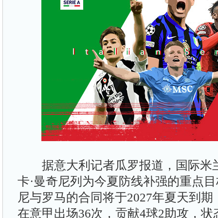
据意大利记者瓜罗报道，国际米兰
卡·曼奇尼列为今夏防线补强的重点目
尼与罗马的合同将于2027年夏天到
在意甲出场36次，贡献4球2助攻，