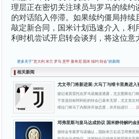
理层正在密切关注球员与罗马的续约
的对话陷入停滞。如果续约僵局持续
敲定新合同，国米计划迅速介入，利
利时机尝试开启转会谈判，将这位意
更多关于"
意大利
米兰
罗马
意甲
曼奇尼
国米
续约
转会
"的新闻
相关新闻
尤文寻门将新进展:大马丁与维卡里奥进入
据记者莫雷托在罗马诺频道透露，尤文图斯在门
于首选目标阿利松的转会已基本无望，尤文首次
维拉门将马丁内斯持开放态度，并开始进行 ……
[
邓弗里斯与皇马达成协议 国米静待解约金
据转会专家罗马诺确认，国际米兰右后卫邓弗里
款完全达成协议，这笔转会只待俱乐部层面走完