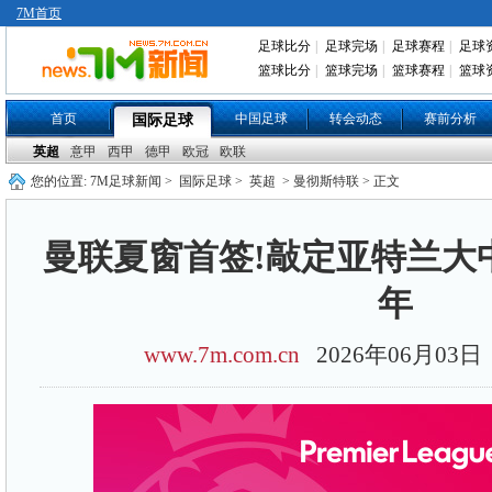
7M首页
足球比分
|
足球完场
|
足球赛程
|
足球
篮球比分
|
篮球完场
|
篮球赛程
|
篮球
首页
中国足球
转会动态
赛前分析
国际足球
英超
意甲
西甲
德甲
欧冠
欧联
您的位置:
7M足球新闻
>
国际足球
>
英超
> 曼彻斯特联 > 正文
曼联夏窗首签!敲定亚特兰大中
年
www.7m.com.cn
2026年06月03