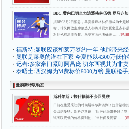
BBC:费内巴切全力追逐格林伍德 罗马亦
据BBC6月2日消息，马赛前锋格林伍德成为土超
标，球队两位主席候选人都将其视为夏窗重点补
对他抱有浓厚兴趣。马赛方面已明确表 ……
[详细]
福斯特:曼联应该和莱万签约一年 他能带来
曼联是莱奥的潜在下家 今夏能以4300万低价
记者:多家豪门紧盯阿昌庞 切尔西视其为非
泰晤士:西汉姆为M费标价8000万镑 曼联枪
曼彻斯特联动态
斯科尔斯：拉什福德不会回曼联
日前在接受采访的时候斯科尔斯谈到了拉什福德
会回到曼联。斯科尔斯说：“巴萨已经准备好了签
试图以更低的价格得到他。”当被问及阿森 ……
[