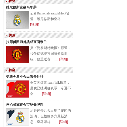
转会
维尼修斯选皇马年薪
记者RamónálvarezdeMon报
道，维尼修斯和皇马 ……
[详细]
关注
拉师傅回归首战或直面米兰
据《曼彻斯特晚报》报道，
拉什福德即将回归曼联训
练，他重返赛 ……
[详细]
转会
曼联今夏不会出售舍什科
据英国媒体TeamTalk报道，
曼联已经明确表示，今夏不
会 ……
[详细]
评论员称转会市场失理性
尽管过去几天出现了传闻的
波动，但根据多方最新消
息，皇马即将 ……
[详细]