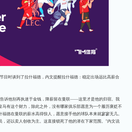
节目时谈到了拉什福德，内文提醒拉什福德：稳定出场远比高薪合
告诉他别再执迷于金钱，降薪留在曼联——这里才是他的归宿。我
皇马有这个财力，除此之外，没有哪家俱乐部愿意为一个履历褒贬不
什福德在曼联的薪水高得惊人，愿意接手他的球队本来就寥寥无几。
员，还以卖人创收为主。这直接锁死了他的潜在下家范围。”内文说