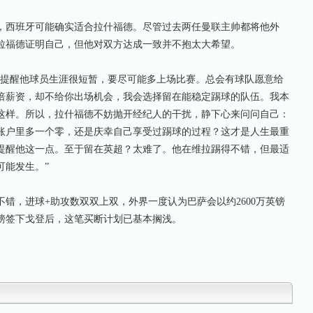
西班牙可能确实适合拉什福德。尽管过去两任曼联主帅都将他外
拉福德证明自己，但他对双方达成一致并不抱太大希望。
提醒他球员生涯很短暂，要尽可能多上场比赛。总会有球队愿意给
倍薪资，却不给你出场机会，我会选择留在能稳定踢球的队伍。我本
这样。所以，拉什福德不妨抛开经纪人的干扰，静下心来问问自己：
账户里多一个零，还是庆幸自己享受过踢球的过程？这才是人生最重
提醒他这一点。至于留在英超？太难了。他在维拉踢得不错，但最适
可能发生。”
，进球+助攻数双双上双，外界一度认为巴萨会以约2600万英镑
英镑签下戈登后，这笔买断计划已基本搁浅。