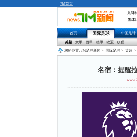
7M首页
足球
篮球
首页
中国足球
国际足球
英超
意甲
西甲
德甲
欧冠
欧联
您的位置:
7M足球新闻
>
国际足球
>
英超
>
名宿：提醒拉
www.7