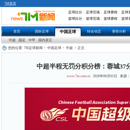
7M首页
足球比分
|
足球完场
|
足球赛程
|
足球
篮球比分
|
篮球完场
|
篮球赛程
|
篮球
首页
国际足球
转会动态
赛前分析
中国足球
中超
国足
中甲
国内其它
您的位置:
7M足球新闻
>
中国足球
>
中超
> 正文
中超半程无罚分积分榜：蓉城37分
www.7m.com.cn
2026年06月01日 来源