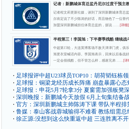
记者：新鹏城体育总监丹尼尔过度干预主
记者程文莉更新社媒，谈到了深圳新鹏城体育总
尔肯定说了不少陈涛的好话，而且物色了一位替代者
加盟深圳新鹏城担任体育总监的，据说 ……
[详细]
半程第三！李国旭：下半赛季残酷 继续战
中超第15轮，大连英博客场不敌天津津门虎，俱
旭更衣室喊话内容。李国旭表示，回来以后备战
一定会很残酷，但不管怎么样，感谢兄弟 ……
[详
足球报评中超U23球员TOP10：胡荷韬钰栋
足球报：铜梁龙经历成长阵痛 崩盘暴露心态
足球报：申花5月7轮拿3分 夏窗需加强板凳
深圳晚报：新鹏城今天放假 6月上旬集结备
官方：深圳新鹏城主帅陈涛下课 带队半程排
鲁媒：泰山客战蓉城输得不难看 教练组需总
徐正源:没想到这么快重返中超 三连胜离不