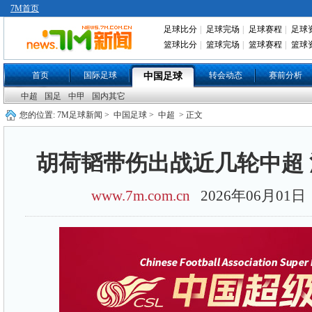
7M首页
足球比分
|
足球完场
|
足球赛程
|
足球
篮球比分
|
篮球完场
|
篮球赛程
|
篮球
首页
国际足球
转会动态
赛前分析
中国足球
中超
国足
中甲
国内其它
您的位置:
7M足球新闻
>
中国足球
>
中超
> 正文
胡荷韬带伤出战近几轮中超
www.7m.com.cn
2026年06月01