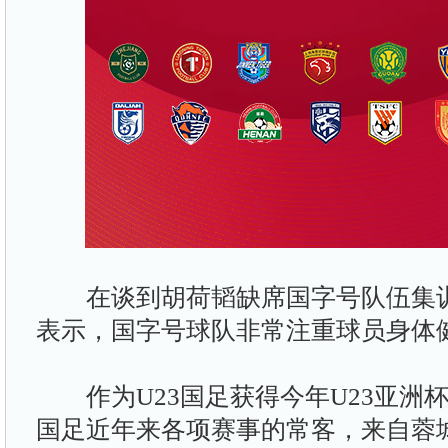
在谈到胡荷韬缺席国字号队伍集训
表示，国字号球队非常注重球员身体
作为U23国足获得今年U23亚洲
国足近年来各项赛事的常客，来自蓉