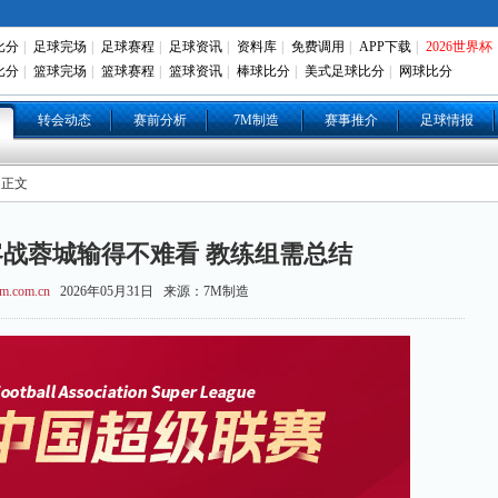
比分
|
足球完场
|
足球赛程
|
足球资讯
|
资料库
|
免费调用
|
APP下载
|
2026世界杯
比分
|
篮球完场
|
篮球赛程
|
篮球资讯
|
棒球比分
|
美式足球比分
|
网球比分
转会动态
赛前分析
7M制造
赛事推介
足球情报
 正文
战蓉城输得不难看 教练组需总结
m.com.cn
2026年05月31日 来源：7M制造