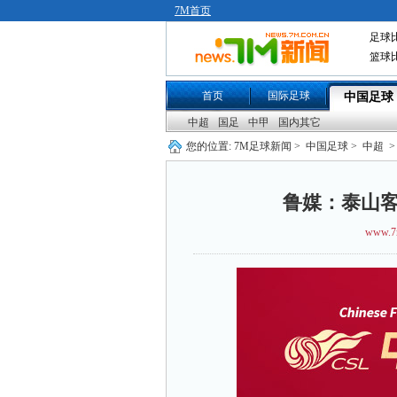
7M首页
足球
篮球
首页
国际足球
中国足球
中超
国足
中甲
国内其它
您的位置:
7M足球新闻
>
中国足球
>
中超
>
鲁媒：泰山客
www.7