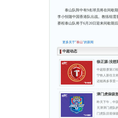
泰山队阵中有9名球员将在间歇期连
李小恒随中国香港队出战。教练组需
赛程泰山队将于6月20日迎来间歇期
更多关于"
泰山
"的新闻
中超动态
徐正源:没想
中超联赛第15
宁铁人新任主
还能再多享受一
津门虎保级
昨天下午，中国
天津津门虎队
门虎队目前保级