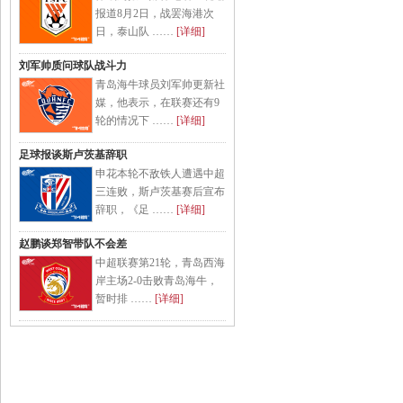
报道8月2日，战罢海港次
日，泰山队 ……
[详细]
刘军帅质问球队战斗力
青岛海牛球员刘军帅更新社
媒，他表示，在联赛还有9
轮的情况下 ……
[详细]
足球报谈斯卢茨基辞职
申花本轮不敌铁人遭遇中超
三连败，斯卢茨基赛后宣布
辞职，《足 ……
[详细]
赵鹏谈郑智带队不会差
中超联赛第21轮，青岛西海
岸主场2-0击败青岛海牛，
暂时排 ……
[详细]