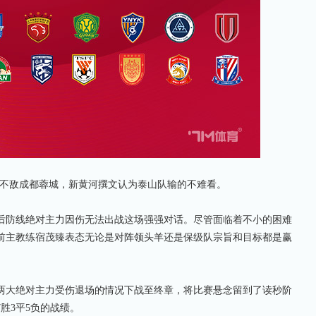
1不敌成都蓉城，新黄河撰文认为泰山队输的不难看。
防线绝对主力因伤无法出战这场强强对话。尽管面临着不小的困难
前主教练宿茂臻表态无论是对阵领头羊还是保级队宗旨和目标都是赢
大绝对主力受伤退场的情况下战至终章，将比赛悬念留到了读秒阶
胜3平5负的战绩。