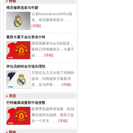
转会
维尼修斯选皇马年薪
记者RamónálvarezdeMon报
道，维尼修斯和皇马 ……
[详细]
曼联今夏不会出售舍什科
据英国媒体TeamTalk报道，
曼联已经明确表示，今夏不
会 ……
[详细]
评论员称转会市场失理性
尽管过去几天出现了传闻的
波动，但根据多方最新消
息，皇马即将 ……
[详细]
关注
芒特健康成曼联中场变数
新赛季英超即将揭幕，欧冠
重回老特拉福德，曼联正处
在一个至关 ……
[详细]
转会