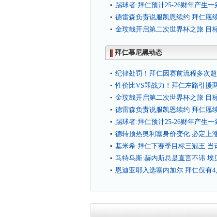
踢球者:拜仁预计25-26财年产生
德雷森负责说服凯恩续约 拜仁愿续至
金玟哉开启第二次世界杯之旅 目
拜仁慕尼黑动态
纪律处罚！拜仁因赛前流程多次
性价比VS即战力！拜仁左路引援
金玟哉开启第二次世界杯之旅 目
德雷森负责说服凯恩续约 拜仁愿续至
踢球者:拜仁预计25-26财年产生
德转预热奥利塞身价变化:必定上涨 
基米希:拜仁下赛季目标三冠王 当
马特乌斯:赫内斯总是直言不讳 
恩迪亚耶入选塞内加尔 拜仁仅有