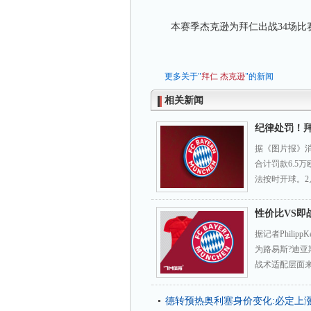
本赛季杰克逊为拜仁出战34场比赛
更多关于"
拜仁
杰克逊
"的新闻
相关新闻
纪律处罚！
据《图片报》
合计罚款6.5
法按时开球。2
性价比VS
据记者Phili
为路易斯?迪
战术适配层面来
德转预热奥利塞身价变化:必定上涨 