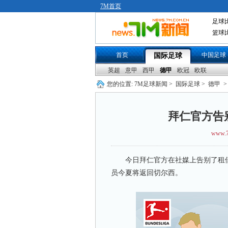
7M首页
足球
篮球
首页
中国足球
国际足球
英超
意甲
西甲
德甲
欧冠
欧联
您的位置:
7M足球新闻
>
国际足球
>
德甲
>
拜仁官方告
www.7
今日拜仁官方在社媒上告别了租借加
员今夏将返回切尔西。