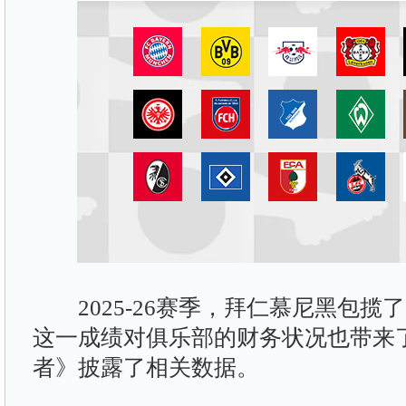
2025-26赛季，拜仁慕尼黑包揽
这一成绩对俱乐部的财务状况也带来
者》披露了相关数据。