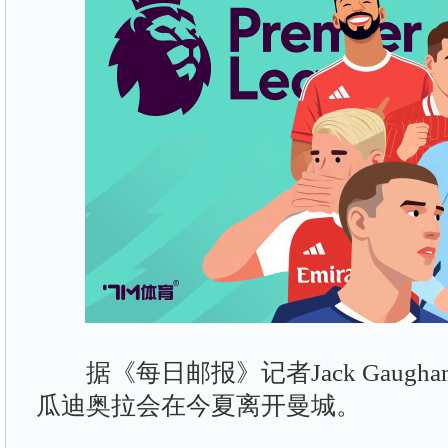
据《每日邮报》记者Jack Gaugh
瓜迪奥拉会在今夏离开曼城。