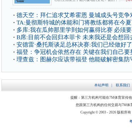
德天空：拜仁追求艾希霍恩 曼城成头号竞争
TA:曼彻斯特城的体能和门将教练都将在今
多库:我在瓜帅那里学到如何赢得比赛 必须
B席:目前不会回归本菲卡 未来我还是会想回
安德雷·桑托斯谈足总杯决赛:我们已经做好
福登：争冠机会依然存在 关键在我们自己要
理查兹：图赫尔应该带福登 他能破解密集防
本站声明
|
联系我们
提醒：第三方机构可能在7M体育宣传
您跟第三方机构的任何交易与7M体
Copyright © 2003 -
2026 版权所有 ww
粤