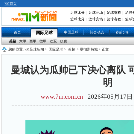
7M首页
足球比分
|
足球完场
|
足球赛程
|
足球
篮球比分
|
篮球完场
|
篮球赛程
|
篮球
首页
中国足球
转会动态
赛前分析
国际足球
英超
意甲
西甲
德甲
欧冠
欧联
您的位置:
7M足球新闻
>
国际足球
>
英超
> 曼彻斯特城 > 正文
曼城认为瓜帅已下决心离队 
明
www.7m.com.cn
2026年05月1