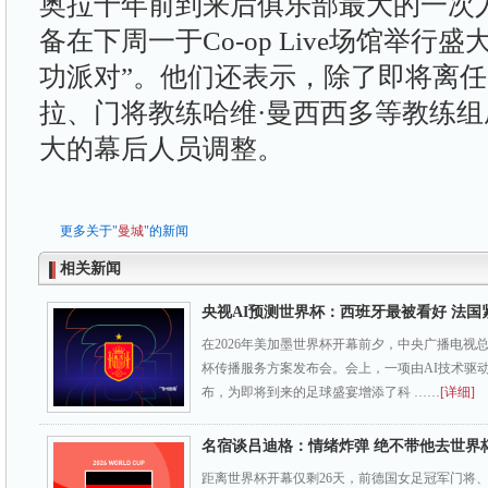
奥拉十年前到来后俱乐部最大的一次
备在下周一于Co-op Live场馆举行
功派对”。他们还表示，除了即将离任
拉、门将教练哈维·曼西西多等教练
大的幕后人员调整。
更多关于"
曼城
"的新闻
相关新闻
央视AI预测世界杯：西班牙最被看好 法国
在2026年美加墨世界杯开幕前夕，中央广播电视总
杯传播服务方案发布会。会上，一项由AI技术驱
布，为即将到来的足球盛宴增添了科 ……
[详细]
名宿谈吕迪格：情绪炸弹 绝不带他去世界
距离世界杯开幕仅剩26天，前德国女足冠军门将