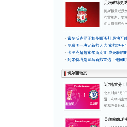
足坛教练更
阿斯报最近撰
布雷加斯、埃
们目前都有合同
索尔斯克亚正和曼联谈判 最快可
曼联周一决定新帅人选 索帅继任
卡里克超越索尔斯克亚 成曼联临
阿尔特塔是皇马新帅首选！他同时
切尔西动态
近7轮首分！
北京时间5月9日
逐，利物浦主
范戴克失良机，
英超前瞻:利物