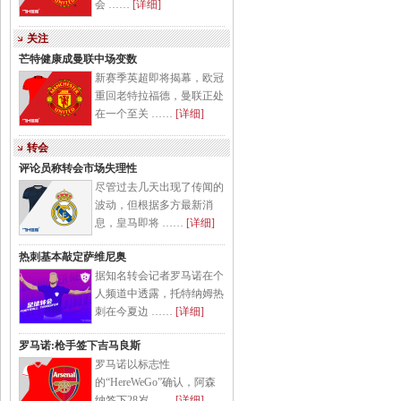
会 ……
[详细]
关注
芒特健康成曼联中场变数
新赛季英超即将揭幕，欧冠
重回老特拉福德，曼联正处
在一个至关 ……
[详细]
转会
评论员称转会市场失理性
尽管过去几天出现了传闻的
波动，但根据多方最新消
息，皇马即将 ……
[详细]
热刺基本敲定萨维尼奥
据知名转会记者罗马诺在个
人频道中透露，托特纳姆热
刺在今夏边 ……
[详细]
罗马诺:枪手签下吉马良斯
罗马诺以标志性
的“HereWeGo”确认，阿森
纳签下28岁 ……
[详细]