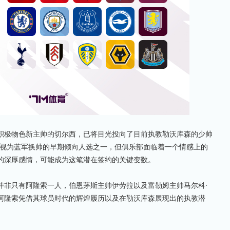
极物色新主帅的切尔西，已将目光投向了目前执教勒沃库森的少帅
被视为蓝军换帅的早期倾向人选之一，但俱乐部面临着一个情感上的
的深厚感情，可能成为这笔潜在签约的关键变数。
非只有阿隆索一人，伯恩茅斯主帅伊劳拉以及富勒姆主帅马尔科·
阿隆索凭借其球员时代的辉煌履历以及在勒沃库森展现出的执教潜