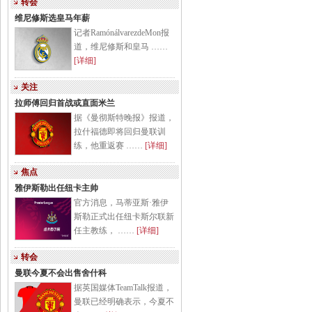
转会
维尼修斯选皇马年薪
记者RamónálvarezdeMon报
道，维尼修斯和皇马 ……
[详细]
关注
拉师傅回归首战或直面米兰
据《曼彻斯特晚报》报道，
拉什福德即将回归曼联训
练，他重返赛 ……
[详细]
焦点
雅伊斯勒出任纽卡主帅
官方消息，马蒂亚斯·雅伊
斯勒正式出任纽卡斯尔联新
任主教练， ……
[详细]
转会
曼联今夏不会出售舍什科
据英国媒体TeamTalk报道，
曼联已经明确表示，今夏不