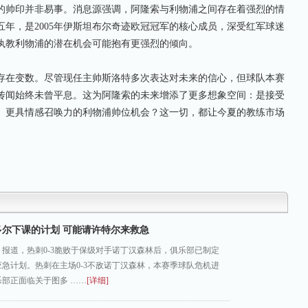
帅印并非易事。消息源强调，阿隆索与利物浦之间存在着强烈的情
年，是2005年伊斯坦布尔奇迹欧冠冠军的核心成员，深受红军球迷
执教利物浦的潜在机会可能抱有更强烈的倾向。
在变数。尽管现任主帅斯洛特多次表达对未来的信心，但球队本赛
传闻始终未曾平息。这为阿隆索的未来增添了更多想象空间：是接受
、更具情感召唤力的利物浦帅位机会？这一切，都让今夏的教练市场
多尔下课的计划 可能请许特尔来救急
报道，热刺0-3脆败于保级对手诺丁汉森林后，俱乐部已制定
急计划。热刺在主场0-3不敌诺丁汉森林，本赛季球队危机进
部正面临关于图多 ……
[详细]