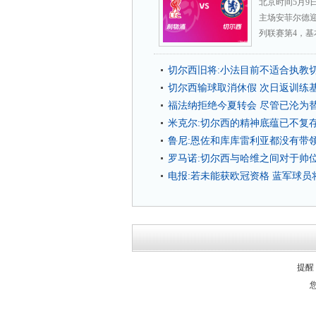
北京时间5月9
主场安菲尔德
列联赛第4，基
切尔西旧将:小法目前不适合执教
切尔西输球取消休假 次日返训练
福法纳拒绝今夏转会 尽管已沦为
米克尔:切尔西的精神底蕴已不复
鲁尼:恩佐和库库雷利亚都没有带
罗马诺:切尔西与哈维之间对于帅
电报:若未能获欧冠资格 蓝军球
提醒