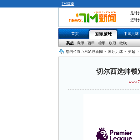
7M首页
足球
篮球
首页
中国足球
国际足球
英超
意甲
西甲
德甲
欧冠
欧联
您的位置:
7M足球新闻
>
国际足球
>
英超
>
切尔西选帅锁
www.7