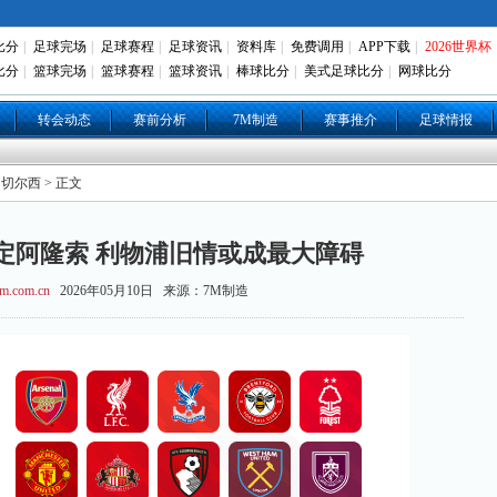
比分
|
足球完场
|
足球赛程
|
足球资讯
|
资料库
|
免费调用
|
APP下载
|
2026世界杯
比分
|
篮球完场
|
篮球赛程
|
篮球资讯
|
棒球比分
|
美式足球比分
|
网球比分
转会动态
赛前分析
7M制造
赛事推介
足球情报
 切尔西 > 正文
定阿隆索 利物浦旧情或成最大障碍
m.com.cn
2026年05月10日 来源：7M制造