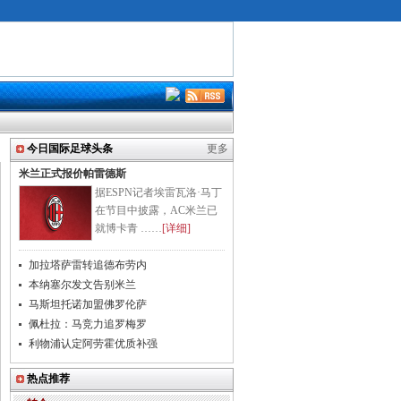
今日国际足球头条
更多
米兰正式报价帕雷德斯
据ESPN记者埃雷瓦洛·马丁
在节目中披露，AC米兰已
就博卡青 ……
[详细]
加拉塔萨雷转追德布劳内
本纳塞尔发文告别米兰
马斯坦托诺加盟佛罗伦萨
佩杜拉：马竞力追罗梅罗
利物浦认定阿劳霍优质补强
热点推荐