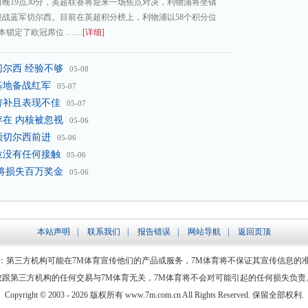
日晚19点30分，英超联赛将迎来一场焦点对决，利物浦将坐镇
迎战蓝军切尔西。目前在英超积分榜上，利物浦以58个积分位
本锁定了欧冠席位 ……
[详细]
切尔西 经验不够
05-08
基地备战红军
05-07
替补且表现不佳
05-07
存在 内核被忽视
05-06
领切尔西前进
05-06
位没有任何接触
05-06
员将损失百万奖金
05-06
本站声明
|
联系我们
|
报告错误
|
网站导航
|
返回页顶
：第三方机构可能在7M体育宣传他们的产品或服务，7M体育将不保证其宣传信息的
您跟第三方机构的任何交易与7M体育无关，7M体育将不会对可能引起的任何损失负责
Copyright © 2003 -
2026 版权所有 www.7m.com.cn All Rights Reserved. 保留全部权利.