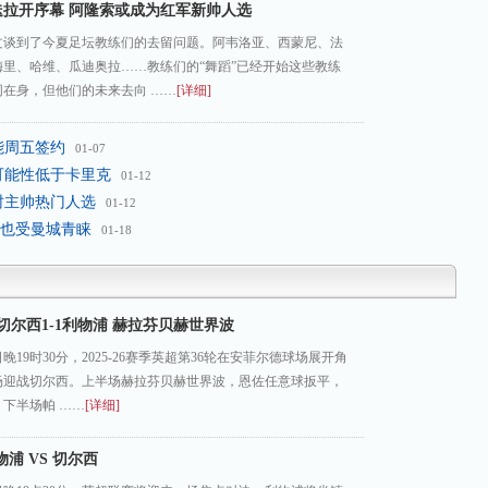
迭拉开序幕 阿隆索或成为红军新帅人选
文谈到了今夏足坛教练们的去留问题。阿韦洛亚、西蒙尼、法
梅里、哈维、瓜迪奥拉……教练们的“舞蹈”已经开始这些教练
在身，但他们的未来去向 ……
[详细]
能周五签约
01-07
可能性低于卡里克
01-12
时主帅热门人选
01-12
也受曼城青睐
01-18
切尔西1-1利物浦 赫拉芬贝赫世界波
晚19时30分，2025-26赛季英超第36轮在安菲尔德球场展开角
场迎战切尔西。上半场赫拉芬贝赫世界波，恩佐任意球扳平，
下半场帕 ……
[详细]
浦 VS 切尔西