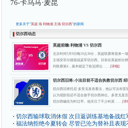
76-卡乌马·麦昆
更多关于"
英超
场
利物浦
主场
切尔西
"的新闻
切尔西动态
英超前瞻:利物浦 VS 切尔西
北京时间5月9日晚19点30分，英超联赛将迎来
主场安菲尔德迎战蓝军切尔西。目前在英超积分榜
列联赛第4，基本锁定了欧冠席位 ……
[详细]
切尔西旧将:小法目前不适合执教切尔西 
切尔西旧将托尼·多里戈发表看法，他认可法布雷
认为现阶段还不适合接手切尔西帅位。多里戈直
切尔西确实为时过早。他关注了不少科莫 ……
[详
切尔西输球取消休假 次日返训练基地备战红
福法纳拒绝今夏转会 尽管已沦为替补且表现