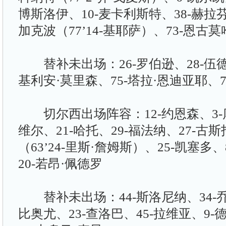
博斯洛伊、10-麦卡利斯特、38-赫拉芬
加克波（77’14-基耶萨）、73-恩古莫
替补未出场：26-罗伯逊、28-伍德曼
基利安·莫里森、75-塔拉·恩迪亚耶、7
切尔西出场阵容：12-约恩森、3-
维尔、21-哈托、29-福法纳、27-古斯
（63’24-里斯·詹姆斯）、25-凯塞多
20-若昂·佩德罗
替补未出场：44-斯洛尼纳、34-乔
比奥尤、23-查洛巴、45-拉维亚、9-