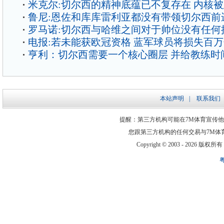
米克尔:切尔西的精神底蕴已不复存在 内核
鲁尼:恩佐和库库雷利亚都没有带领切尔西前
罗马诺:切尔西与哈维之间对于帅位没有任何
电报:若未能获欧冠资格 蓝军球员将损失百
亨利：切尔西需要一个核心圈层 并给教练时
本站声明
|
联系我们
提醒：第三方机构可能在7M体育宣传
您跟第三方机构的任何交易与7M体
Copyright © 2003 -
2026 版权所有 ww
粤