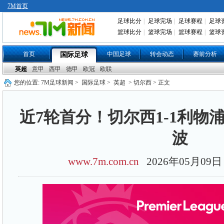
7M首页
足球比分
|
足球完场
|
足球赛程
|
足球
篮球比分
|
篮球完场
|
篮球赛程
|
篮球
首页
中国足球
转会动态
赛前分析
国际足球
英超
意甲
西甲
德甲
欧冠
欧联
您的位置:
7M足球新闻
>
国际足球
>
英超
> 切尔西 > 正文
近7轮首分！切尔西1-1利物
波
www.7m.com.cn
2026年05月0