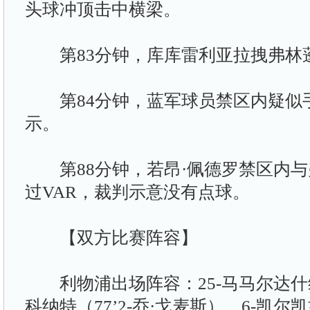
头球冲顶击中横梁。
第83分钟，库库雷利亚拉拽弗林
第84分钟，蓝军球员禁区内疑似
示。
第88分钟，若昂·佩德罗禁区内与
过VAR，裁判示意没有点球。
【双方比赛阵容】
利物浦出场阵容：25-马马尔达什维
科纳特（77’2-乔·戈麦斯）、6-凯尔凯