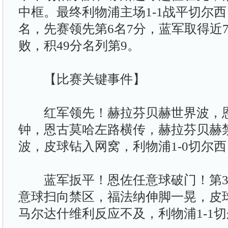
中框。最终利物浦主场1-1战平切尔西
名，先赛领先第6名7分，蓝军取得近7
败，积49分名列第9。
【比赛关键事件】
红军领先！赫拉芬贝赫世界波，恩
钟，恩古莫哈左路横传，赫拉芬贝赫
波，皮球钻入网窝，利物浦1-0切尔西
蓝军扳平！恩佐任意球破门！第3
意球扫向禁区，福法纳伸脚一晃，皮
马尔达什维利反应不及，利物浦1-1