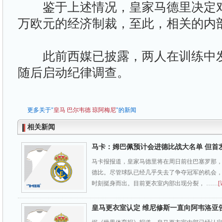
鉴于上述情况，皇家马德里决定对
万欧元的经济制裁，至此，相关的内
此前西媒已披露，两人在训练中发
随后启动纪律调查。
更多关于"
皇马
巴尔韦德
琼阿梅尼
"的新闻
相关新闻
马卡：姆巴佩预计会进德比战大名单 但首
马卡报报道，皇家马德里将在周日前往巴塞罗那
德比。尽管球队已经几乎失去了争夺冠军的机会
时刻挺身而出。目前更衣室内部出现分裂， ……
[
皇马更衣室认定 维尼修斯一直向阿韦洛亚