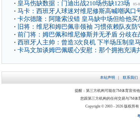
皇马伤缺数据：门迪出战210场伤缺123场
05-
马卡：西班牙人球迷对维尼修斯高喊嘲讽口
卡尔德隆：阿隆索没错 皇马缺中场但给他买
旧将：维尼和姆巴佩非领袖 习惯依赖队友防
前门将：姆巴佩和维尼修斯并无矛盾 分歧在
西班牙人主帅：曾造3次良机 下半场压制皇
卡马文加谈姆巴佩暖心安慰：那个拥抱充满
本站声明
|
联系我们
提醒：第三方机构可能在7M体育宣传
您跟第三方机构的任何交易与7M体
Copyright © 2003 -
2026 版权所有 ww
粤