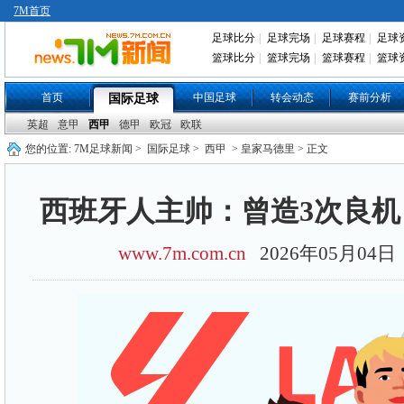
7M首页
足球比分
|
足球完场
|
足球赛程
|
足球
篮球比分
|
篮球完场
|
篮球赛程
|
篮球
首页
中国足球
转会动态
赛前分析
国际足球
英超
意甲
西甲
德甲
欧冠
欧联
您的位置:
7M足球新闻
>
国际足球
>
西甲
> 皇家马德里 > 正文
西班牙人主帅：曾造3次良机
www.7m.com.cn
2026年05月04