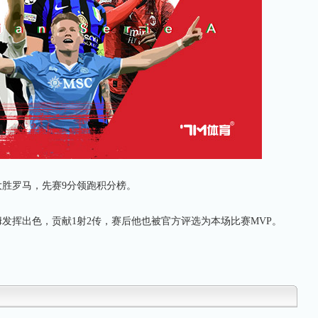
大胜罗马，先赛9分领跑积分榜。
挥出色，贡献1射2传，赛后他也被官方评选为本场比赛MVP。