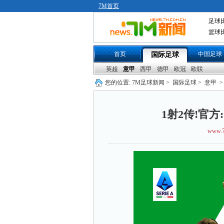
7M首页
足球
篮球
首页
中国足球
国际足球
英超
意甲
西甲
德甲
欧冠
欧联
您的位置:
7M足球新闻
>
国际足球
>
意甲
>
1射2传!官
www.7