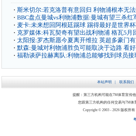
斯米切尔:若克洛普有意回归 利物浦根本无
BBC盘点曼城vs利物浦数据:曼城有望三杀红
麦卡:未来想回阿根廷踢球 踢得最好是世界
克罗媒体:科瓦契奇有望出战利物浦 格瓦5月
太阳报:罗杰斯愿今夏离开维拉 英超多豪门
默森:曼城对利物浦胜负可能取决于边路 看
福勒谈萨拉赫离队:利物浦总能够找到球员接
本站声明
|
联系我们
提醒：第三方机构可能在7M体育宣传
您跟第三方机构的任何交易与7M体
Copyright © 2003 -
2026 版权所有 ww
粤