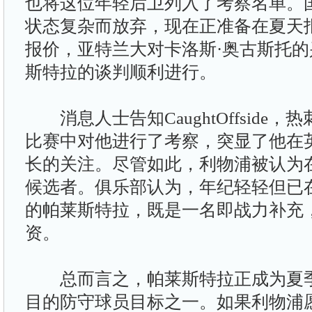
也将这位年轻后卫列入了考察名单。
状态复杂而放弃，现在正准备在夏天报
报价，亚特兰大对卡洛斯·奥古斯托
斯特拉的谈判顺利进行。
消息人士告知CaughtOffside
比赛中对他进行了考察，突显了他在
长的关注。尽管如此，利物浦被认为
候选者。俱乐部认为，年纪轻轻但已
的帕莱斯特拉，既是一名即战力补充
资。
总而言之，帕莱斯特拉正成为夏季
目的防守球员目标之一。如果利物浦愿