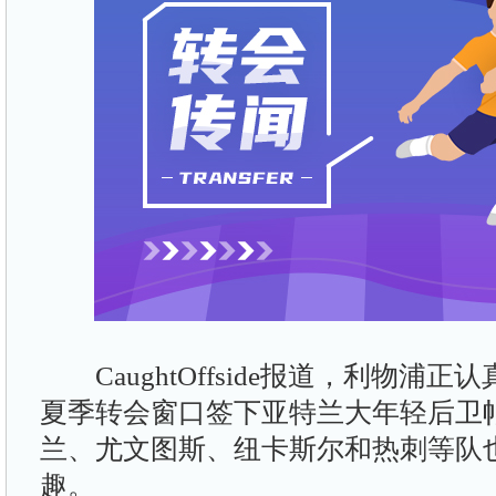
CaughtOffside报道，利物浦
夏季转会窗口签下亚特兰大年轻后卫
兰、尤文图斯、纽卡斯尔和热刺等队
趣。