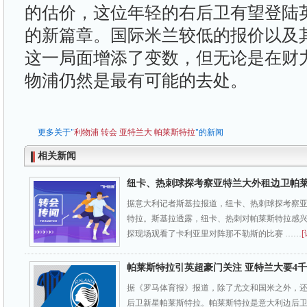
的估价，这位年轻的右后卫有望登陆
的新篇章。国际米兰较低的报价以及
这一局面增添了变数，但无论是在财
物浦仍然是最有可能的去处。
更多关于"
利物浦
转会
亚特兰大
帕莱斯特拉
"的新闻
相关新闻
纽卡、热刺球探考察亚特兰大外租边卫帕
据意大利记者斯基拉报道，纽卡、热刺球探考察
特拉。斯基拉透露，纽卡、热刺对帕莱斯特拉感
探现场观看了卡利亚里对阵那不勒斯的比赛 ……
[
帕莱斯特拉引英超豪门关注 亚特兰大要4千
据《罗马体育报》报道，除了尤文和国米之外，还
后卫新星帕莱斯特拉。帕莱斯特拉是意大利边后