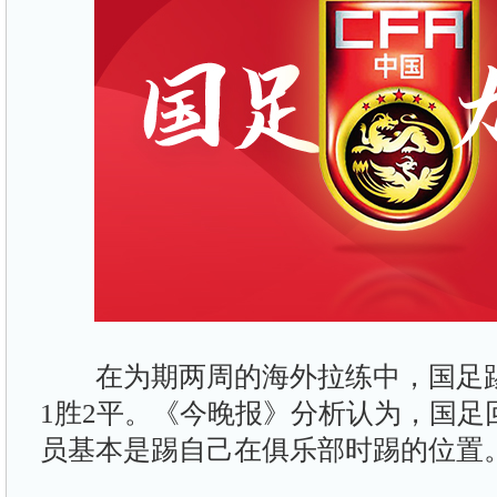
在为期两周的海外拉练中，国足踢
1胜2平。《今晚报》分析认为，国足
员基本是踢自己在俱乐部时踢的位置