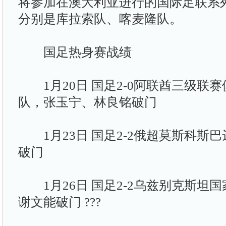
将参加在澳大利亚进行的国际足联系
分别是库拉索队、喀麦隆队。
国足热身赛战绩
1月20日 国足2-0阿联酋三级联
队，张玉宁、林良铭破门
1月23日 国足2-2俄超莫斯科斯
破门
1月26日 国足2-2乌兹别克斯坦
谢文能破门 ???