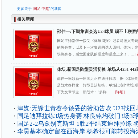
更多关于"
国足
中超
"的新闻
相关新闻
邵佳一:下期集训会选U23球员 踢不上联赛
国足主帅邵佳一接受《体坛周报》记者马德兴专
的热身赛，以及下一次集训的选人原则。体坛：
场热身赛，感觉国家队的硬度和强度上来了 ……
[
体坛:新国足阵型灵活切换 单场从4231 442到
邵佳一率领新一届国足正在迪拜拉练，据《体坛
足战术多样化，阵型灵活切换，单场比赛阵型实现从42
下为文章节选：新战术：“多样 ……
[详细]
津媒:无缘世青赛令谈妥的赞助告吹 U23找回
国足迪拜拉练3场热身赛 林良铭均破门3场3
国足2-2乌兹别克斯坦 1胜2平结束迪拜拉练 
李昊基本确定留在西海岸 杨希很可能转投海