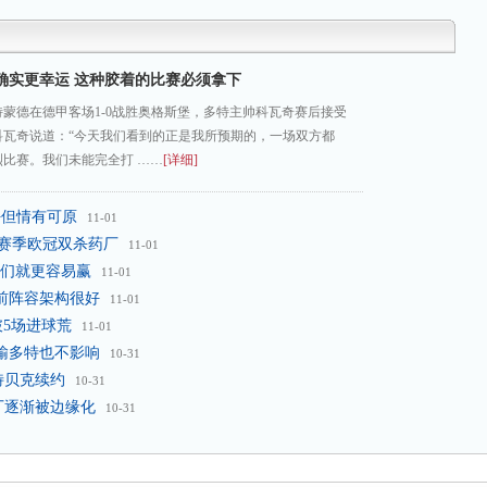
确实更幸运 这种胶着的比赛必须拿下
蒙德在德甲客场1-0战胜奥格斯堡，多特主帅科瓦奇赛后接受
科瓦奇说道：“今天我们看到的正是我所预期的，一场双方都
比赛。我们未能完全打 ……
[详细]
好但情有可原
11-01
上赛季欧冠双杀药厂
11-01
们就更容易赢
11-01
目前阵容架构很好
11-01
破5场进球荒
11-01
 输多特也不影响
10-31
特贝克续约
10-31
厂逐渐被边缘化
10-31