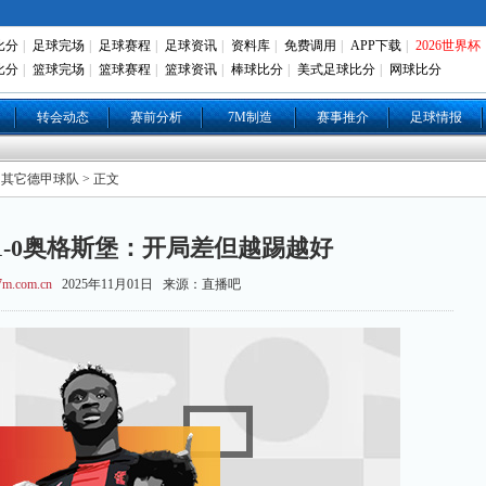
比分
|
足球完场
|
足球赛程
|
足球资讯
|
资料库
|
免费调用
|
APP下载
|
2026世界杯
比分
|
篮球完场
|
篮球赛程
|
篮球资讯
|
棒球比分
|
美式足球比分
|
网球比分
转会动态
赛前分析
7M制造
赛事推介
足球情报
 其它德甲球队 > 正文
1-0奥格斯堡：开局差但越踢越好
m.com.cn
2025年11月01日 来源：直播吧