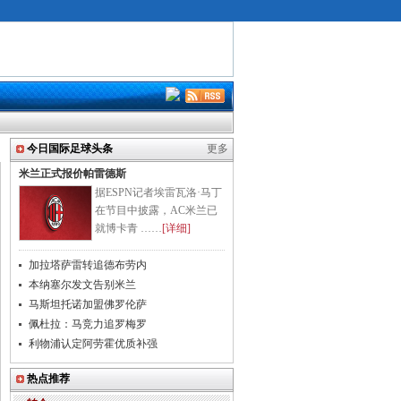
今日国际足球头条
更多
米兰正式报价帕雷德斯
据ESPN记者埃雷瓦洛·马丁
在节目中披露，AC米兰已
就博卡青 ……
[详细]
加拉塔萨雷转追德布劳内
本纳塞尔发文告别米兰
马斯坦托诺加盟佛罗伦萨
佩杜拉：马竞力追罗梅罗
利物浦认定阿劳霍优质补强
热点推荐