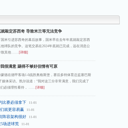
底就敲定苏西奇 导致米兰等无法竞争
lia透露了国米引进苏西奇的幕后故事，国米早在去年年底就敲定苏西
他球队的竞争。这笔交易在2024年底就已完成，远在消息公
致其他 ……
[详细]
分我很满意 踢得不够好但情有可原
蒙德在德甲客场1-0战胜奥格斯堡，赛后多特体育总监塞巴斯
了媒体采访。凯尔说道：“我对这三分非常满意，我们完成了
我们必须理性看待， ……
[详细]
着的比赛必须拿下
11-01
们就更容易赢
11-01
目前阵容架构很好
11-01
破5场进球荒
11-01