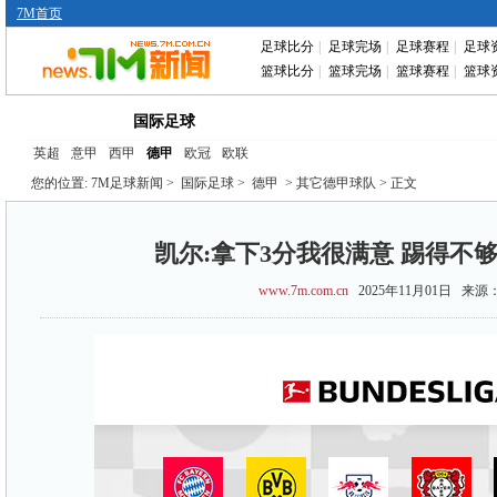
7M首页
足球比分
|
足球完场
|
足球赛程
|
足球
篮球比分
|
篮球完场
|
篮球赛程
|
篮球
首页
中国足球
转会动态
赛前分析
国际足球
英超
意甲
西甲
德甲
欧冠
欧联
您的位置:
7M足球新闻
>
国际足球
>
德甲
> 其它德甲球队 > 正文
凯尔:拿下3分我很满意 踢得不
www.7m.com.cn
2025年11月01日 来