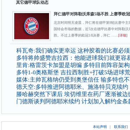
其它德甲球队动态
拜仁德甲对阵勒沃库森5场不胜 上赛季欧
北京时间明天凌晨，拜仁将在德甲第9轮比赛中主
国转会市场的数据，近5次在德甲比赛中对阵勒沃
胜。不过上赛季的欧冠1/8决赛，拜仁 ……
[详细]
科瓦奇:我们确实更幸运 这种胶着的比赛必
多特将帅盛赞吉拉西：他能进球我们就更容
里肯:格雷茨卡加盟是胡编 多特目前阵容架
多特1-0奥格斯堡 吉拉西制胜+打破5场进球
媒体:主帅瓦格纳仍受到奥堡信任 输多特也
德天空:多特推进阿德耶米、施洛特贝克续约
滕哈赫突然下课后 埃切维里在药厂逐渐被边
门德斯谈判阿德耶米续约 计划加入解约金条
本站声明
|
联系我们