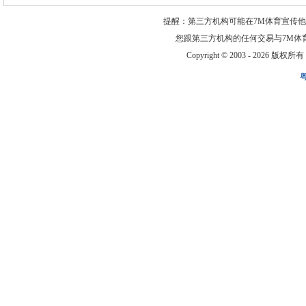
提醒：第三方机构可能在7M体育宣传
您跟第三方机构的任何交易与7M体
Copyright © 2003 -
2026 版权所有 ww
粤