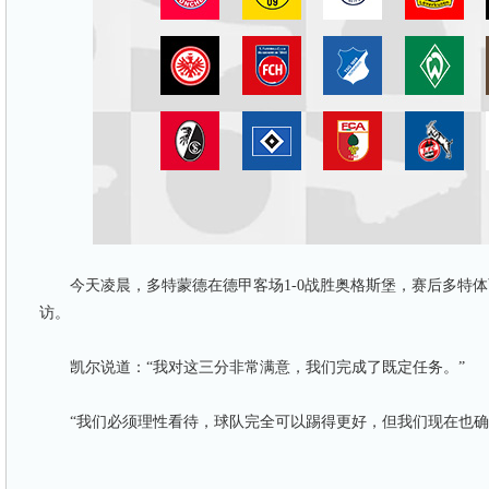
今天凌晨，多特蒙德在德甲客场1-0战胜奥格斯堡，赛后多特体
访。
凯尔说道：“我对这三分非常满意，我们完成了既定任务。”
“我们必须理性看待，球队完全可以踢得更好，但我们现在也确