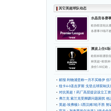
其它英超球队动态
水晶宫各赛事
欧协联首轮比赛
各赛事19场不
澳波上任6场
欧联杯联赛阶段
林英超+欧联杯
身价5.66亿欧
邮报:利物浦坚称一月不买格伊 
纽卡4-0圣吉罗斯 戈登点球双响
对抗英超！药厂高层提议设立工资
弗兰克:索兰克受脚踝问题困扰 
英超-埃弗顿1-1西汉姆3轮不胜 
官方：加布里埃尔当选2-1纽卡全