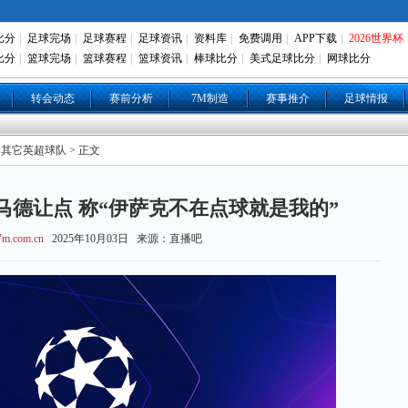
比分
|
足球完场
|
足球赛程
|
足球资讯
|
资料库
|
免费调用
|
APP下载
|
2026世界杯
比分
|
篮球完场
|
篮球赛程
|
篮球资讯
|
棒球比分
|
美式足球比分
|
网球比分
转会动态
赛前分析
7M制造
赛事推介
足球情报
 其它英超球队 > 正文
马德让点 称“伊萨克不在点球就是我的”
m.com.cn
2025年10月03日 来源：直播吧