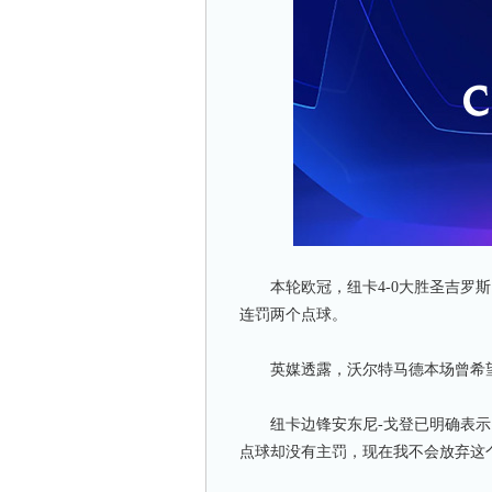
本轮欧冠，纽卡4-0大胜圣吉罗斯
连罚两个点球。
英媒透露，沃尔特马德本场曾希望
纽卡边锋安东尼-戈登已明确表示：
点球却没有主罚，现在我不会放弃这