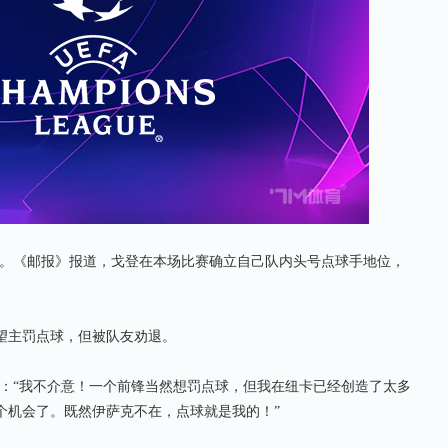
。《邮报》报道，戈登在本场比赛确立自己队内头号点球手地位，
主罚点球，但被队友劝退。
“我不介意！一个前锋当然想罚点球，但我在纽卡已经创造了太多
个机会了。既然伊萨克不在，点球就是我的！”