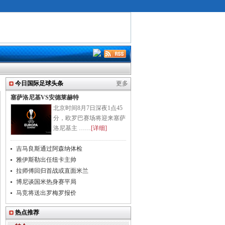
今日国际足球头条
更多
塞萨洛尼基VS安德莱赫特
北京时间8月7日深夜1点45
分，欧罗巴赛场将迎来塞萨
洛尼基主 ……
[详细]
吉马良斯通过阿森纳体检
雅伊斯勒出任纽卡主帅
拉师傅回归首战或直面米兰
博尼谈国米热身赛平局
马竞将送出罗梅罗报价
热点推荐