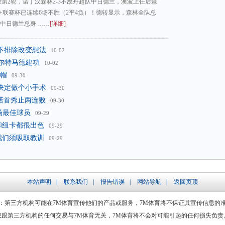
第2轮，诺丁汉森林2-3不敌丹超队中日德兰，澳波上任后森
+联赛杯已连续6场不胜（2平4负）！德转显示，森林全队总
，中日德兰总身 ……
[详细]
但不排除改变想法
10-02
沃尔特马德建功
10-02
帽
09-30
他决定做个小手术
09-30
努诺首秀止两连败
09-30
场最佳球员
09-29
和纽卡都很出色
09-29
我们须吸取教训
09-29
本站声明
|
联系我们
|
报告错误
|
网站导航
|
返回页顶
：第三方机构可能在7M体育宣传他们的产品或服务，7M体育将不保证其宣传信息的
您跟第三方机构的任何交易与7M体育无关，7M体育将不会对可能引起的任何损失负责