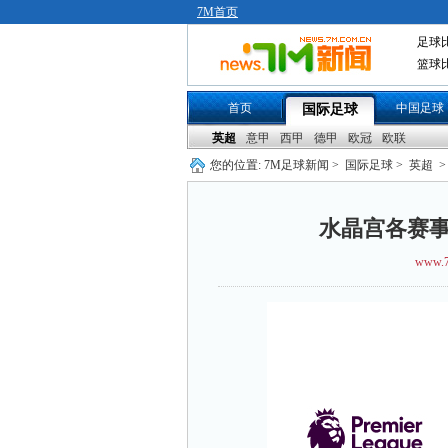
7M首页
足球
篮球
首页
中国足球
国际足球
英超
意甲
西甲
德甲
欧冠
欧联
您的位置:
7M足球新闻
>
国际足球
>
英超
>
水晶宫各赛事
www.7