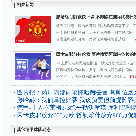
相关新闻
滕哈格可能很快下课 不排除在国际比赛日
德天空消息，滕哈格可能很快从勒沃库森下课，
生！滕哈格希望留下，并表示需要时间重建球队
管理层将进行分析，并讨论滕哈格能否从所 ……
[
因卡皮耶前往伦敦 等待接受阿森纳体检的
TA王牌记者奥恩斯坦报道，勒沃库森后卫因卡皮
阿森纳安排的体检。据悉，因卡皮耶已前往伦敦
检的许可，两家俱乐部正全力推进，最终 ……
[详
图片报：药厂内部讨论滕哈赫去留 其帅位岌
滕哈赫：我们掌控比赛 我该负责但前提阵容
德甲-十人不莱梅3-3绝平勒沃库森 库利巴利
因卡皮耶放弃600万欧 哲凯赖什放弃900万促
其它德甲球队动态