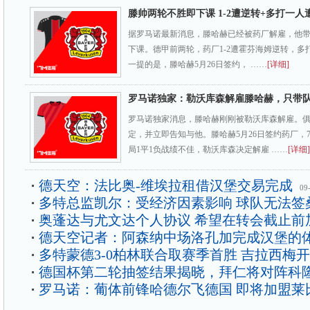
滕帅两轮不胜即下课 1-2遭逆转+多打一人
据罗马诺最新消息，滕哈赫已经被药厂解雇，他带
下课。德甲前两轮，药厂1-2遭霍芬海姆逆转，多
一提的是，滕哈赫5月26日签约， ……
[详细]
罗马诺独家：勒沃库森解雇滕哈赫，只带队
罗马诺独家消息，滕哈赫刚刚被勒沃库森解雇。
定，并立即告知与他。滕哈赫5月26日签约药厂，
局1平1负战绩不佳，勒沃库森决定解雇 ……
[详细]
德天空：法比奥-维埃拉租借汉堡交易完成
09
多特总监凯尔：受经济因素影响 球队无法签
奥蓬达与尤文达个人协议 希望在转会截止前
德天空记者：阿森纳中场洛孔加完成汉堡的
多特蒙德3-0柏林联合取赛季首胜 吉拉西梅
德国杯第二轮抽签结果揭晓，拜仁将对阵科
罗马诺：葡体前锋哈德尔飞德国 即将加盟莱