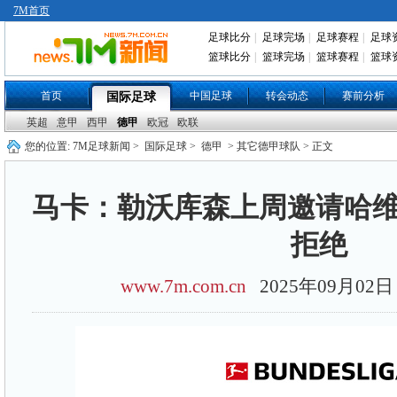
7M首页
足球比分
|
足球完场
|
足球赛程
|
足球
篮球比分
|
篮球完场
|
篮球赛程
|
篮球
首页
中国足球
转会动态
赛前分析
国际足球
英超
意甲
西甲
德甲
欧冠
欧联
您的位置:
7M足球新闻
>
国际足球
>
德甲
> 其它德甲球队 > 正文
马卡：勒沃库森上周邀请哈维
拒绝
www.7m.com.cn
2025年09月0